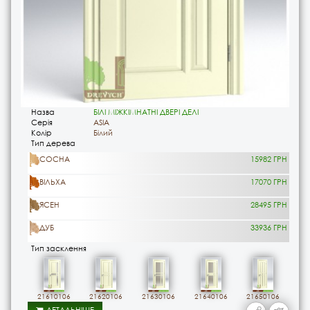
Назва
БІЛІ МІЖКІМНАТНІ ДВЕРІ ДЕЛІ
Серія
ASIA
Колір
Білий
Тип дерева
СОСНА
15982 ГРН
ВІЛЬХА
17070 ГРН
ЯСЕН
28495 ГРН
ДУБ
33936 ГРН
Тип засклення
21610106
21620106
21630106
21640106
21650106