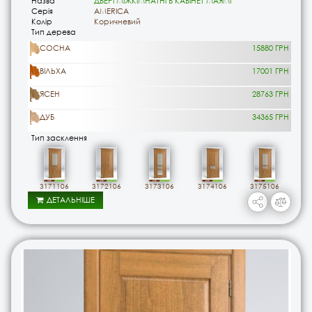
Назва
ДВЕРІ МІЖКІМНАТНІ В КАБІНЕТ МАЯМІ
Серія
AMERICA
Колір
Коричневий
Тип дерева
СОСНА
15880 ГРН
ВІЛЬХА
17001 ГРН
ЯСЕН
28763 ГРН
ДУБ
34365 ГРН
Тип засклення
3171106
3172106
3173106
3174106
3175106
ДЕТАЛЬНІШЕ