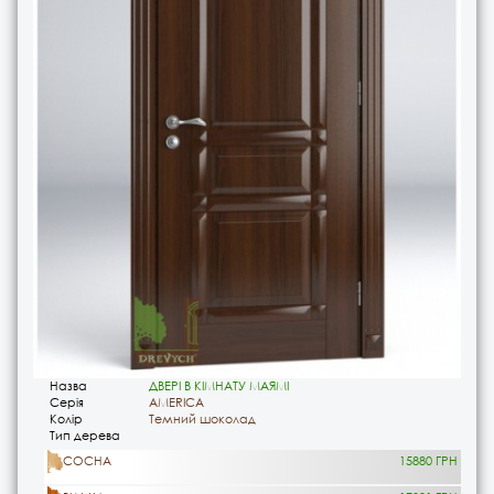
Назва
ДВЕРІ В КІМНАТУ МАЯМІ
Серія
AMERICA
Колір
Темний шоколад
Тип дерева
СОСНА
15880 ГРН