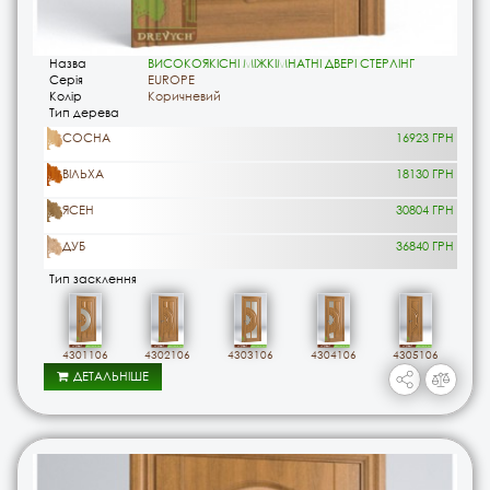
Назва
ВИСОКОЯКІСНІ МІЖКІМНАТНІ ДВЕРІ СТЕРЛІНГ
Серія
EUROPE
Колір
Коричневий
Тип дерева
СОСНА
16923 ГРН
ВІЛЬХА
18130 ГРН
ЯСЕН
30804 ГРН
ДУБ
36840 ГРН
Тип засклення
4301106
4302106
4303106
4304106
4305106
ДЕТАЛЬНІШЕ