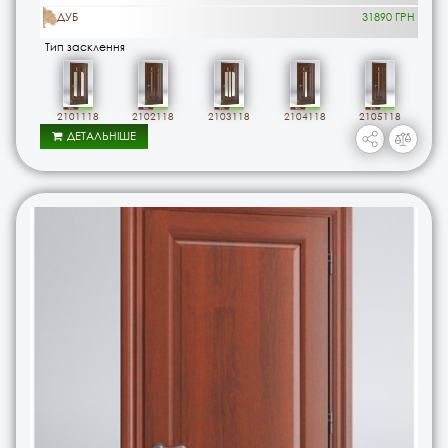
ДУБ
31890 ГРН
Тип засклення
2101118
2102118
2103118
2104118
2105118
ДЕТАЛЬНІШЕ