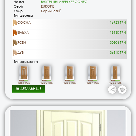
Назва
ВНУТРІШНІ ДВЕРІ ХЕРСОНЕС
Серія
EUROPE
Колір
Коричневий
Тип дерева
СОСНА
16923 ГРН
ВІЛЬХА
18130 ГРН
ЯСЕН
30804 ГРН
ДУБ
36840 ГРН
Тип засклення
4251106
4252106
4253106
4254106
4255106
ДЕТАЛЬНІШЕ