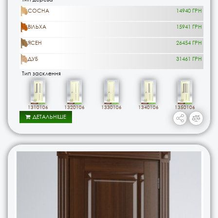
СОСНА
14940 ГРН
ВІЛЬХА
15941 ГРН
ЯСЕН
26454 ГРН
ДУБ
31461 ГРН
Тип засклення
1310106
1320106
1330106
1340106
1350106
ДЕТАЛЬНІШЕ