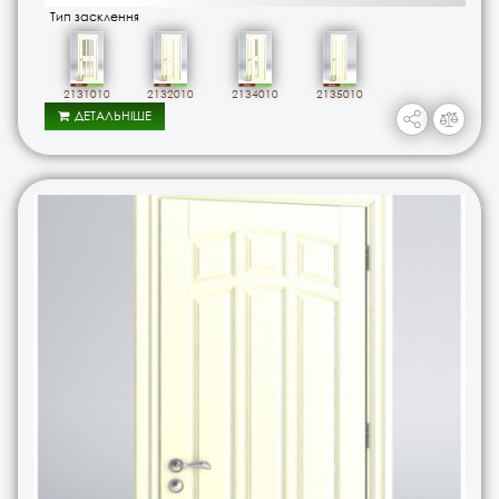
Тип засклення
2131010
2132010
2134010
2135010
ДЕТАЛЬНІШЕ