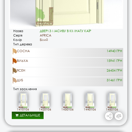
Назва
ДВЕРІ З МАСИВУ В КІМНАТУ КАЇР
Серія
AFRICA
Колір
Білий
Тип дерева
СОСНА
14940 ГРН
ВІЛЬХА
15941 ГРН
ЯСЕН
26454 ГРН
ДУБ
31461 ГРН
Тип засклення
1410106
1420106
1430106
1440106
1450106
ДЕТАЛЬНІШЕ