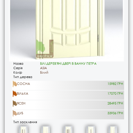
Назва
БІЛІ ДЕРЕВ'ЯНІ ДВЕРІ В ВАННУ ПЕТРА
Серія
ASIA
Колір
Білий
Тип дерева
СОСНА
15982 ГРН
ВІЛЬХА
17070 ГРН
ЯСЕН
28495 ГРН
ДУБ
33936 ГРН
Тип засклення