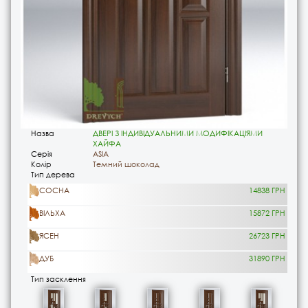
Назва
ДВЕРІ З ІНДИВІДУАЛЬНИМИ МОДИФІКАЦІЯМИ
ХАЙФА
Серія
ASIA
Колір
Темний шоколад
Тип дерева
СОСНА
14838 ГРН
ВІЛЬХА
15872 ГРН
ЯСЕН
26723 ГРН
ДУБ
31890 ГРН
Тип засклення