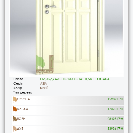
Назва
ІНДИВІДУАЛЬНІ МІЖКІМНАТНІ ДВЕРІ ОСАКА
Серія
ASIA
Колір
Білий
Тип дерева
СОСНА
15982 ГРН
ВІЛЬХА
17070 ГРН
ЯСЕН
28495 ГРН
ДУБ
33936 ГРН