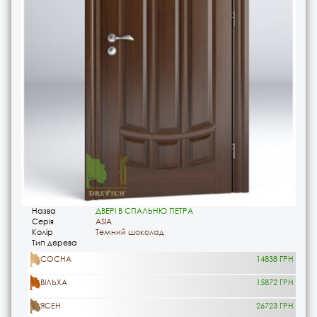
Назва
ДВЕРІ В СПАЛЬНЮ ПЕТРА
Серія
ASIA
Колір
Темний шоколад
Тип дерева
СОСНА
14838 ГРН
ВІЛЬХА
15872 ГРН
ЯСЕН
26723 ГРН