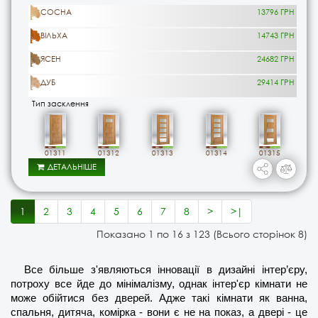
СОСНА
13796 ГРН
ВІЛЬХА
14743 ГРН
ЯСЕН
24682 ГРН
ДУБ
29414 ГРН
Тип засклення
01311
01312
01313
01314
01315
ДЕТАЛЬНІШЕ
1
2
3
4
5
6
7
8
>
>|
Показано 1 по 16 з 123 (Всього сторінок 8)
Все більше з'являються інновації в дизайні інтер’єру, 
потроху все йде до мінімалізму, однак інтер'єр кімнати не 
може обійтися без дверей. Адже такі кімнати як ванна, 
спальня, дитяча, комірка - вони є не на показ, а двері - це 