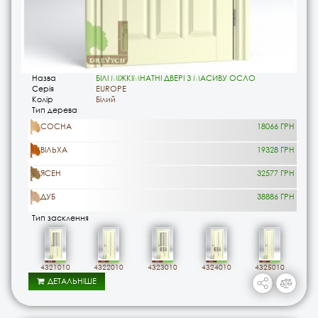
Назва
БІЛІ МІЖКІМНАТНІ ДВЕРІ З МАСИВУ ОСЛО
Серія
EUROPE
Колір
Білий
Тип дерева
СОСНА
18066 ГРН
ВІЛЬХА
19328 ГРН
ЯСЕН
32577 ГРН
ДУБ
38886 ГРН
Тип засклення
4321010
4322010
4323010
4324010
4325010
ДЕТАЛЬНІШЕ