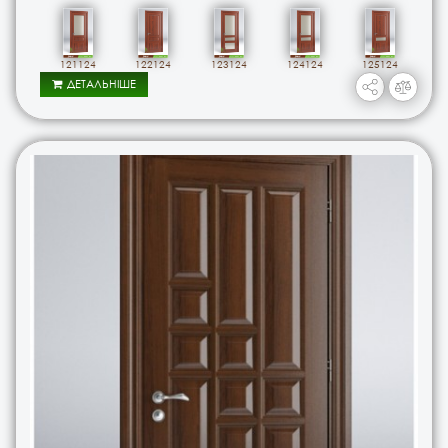
121124
122124
123124
124124
125124
ДЕТАЛЬНІШЕ