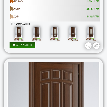
ВІЛЬХА
17001 ГРН
ЯСЕН
28763 ГРН
ДУБ
34365 ГРН
Тип засклення
3171118
3172118
3173118
3174118
3175118
ДЕТАЛЬНІШЕ