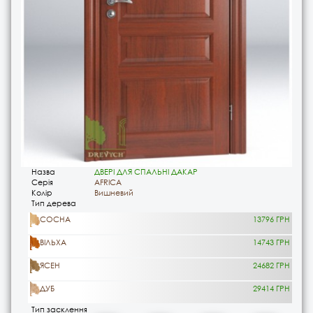
Назва
ДВЕРІ ДЛЯ СПАЛЬНІ ДАКАР
Серія
AFRICA
Колір
Вишневий
Тип дерева
СОСНА
13796 ГРН
ВІЛЬХА
14743 ГРН
ЯСЕН
24682 ГРН
ДУБ
29414 ГРН
Тип засклення