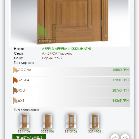
Назва
ДВЕРІ З ДЕРЕВА МІЖКІМНАТНІ
Серія
AMERICA Торонто
Колір
Коричневий
Тип дерева
СОСНА
15880 ГРН
ВІЛЬХА
17001 ГРН
ЯСЕН
28763 ГРН
ДУБ
34365 ГРН
Тип засклення
3211106
3212106
3213106
3214106
ДЕТАЛЬНІШЕ