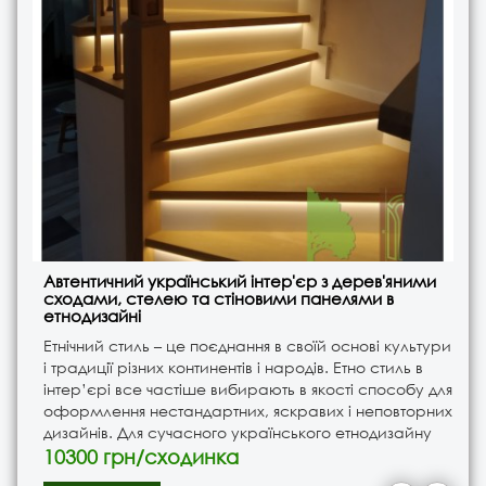
Автентичний український інтер'єр з дерев'яними
сходами, стелею та стіновими панелями в
етнодизайні
Етнічний стиль – це поєднання в своїй основі культури
і традиції різних континентів і народів. Етно стиль в
інтер’єрі все частіше вибирають в якості способу для
оформлення нестандартних, яскравих і неповторних
дизайнів. Для сучасного українського етнодизайну
характерні відмінні характер..
10300 грн/сходинка