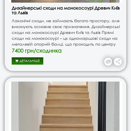
Дизайнерські сходи на монокосоурі Древич Київ
та Львів
Лаконічні сходи, не займають багато простору, але
виконують основне своє призначення. Дизайнерські
сходи на монокосоурі Древич Київ та Львів Прямі
сходи на монокосоурі – цк одномаршові сходи на
металевій опорній балці, що проходить по центру
конструкції. Підсходинки зазвичай залишають
7400 грн/сходинка
відкрит..
ДЕТАЛЬНІШЕ