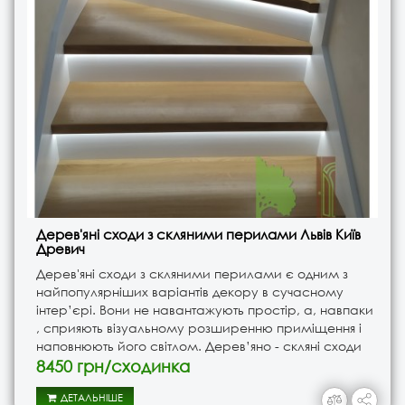
Дерев'яні сходи з скляними перилами Львів Київ
Древич
Дерев'яні сходи з скляними перилами є одним з
найпопулярніших варіантів декору в сучасному
інтер’єрі. Вони не навантажують простір, а, навпаки
, сприяють візуальному розширенню приміщення і
наповнюють його світлом. Дерев’яно - скляні сходи
підійдуть для облаштування як великих так і мали..
8450 грн/сходинка
ДЕТАЛЬНІШЕ