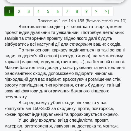
1
2
3
4
5
6
7
8
9
>
>|
Показано 1 по 16 з 155 (Всього сторінок 10)
Виготовлення сходів - річ клопітка та творча, кожен 
проект індивідуальний та унікальний, і потребує детальних 
замірів та створення проекту згідно якого далі будуть 
відбуватись всі наступні дії для 
створення 
ваших сходів.
По типу основи, каркасу поділяються на такі основні 
види: на дерев'яній основі (косоур, тятива), на металевому 
каркасі (маршеві, модульні, гвинтові, .. ), на бетонній основі. 
Маючи багатолітній досвід у конструюванні та виготовленні 
різноманітних сходів, допоможемо підібрати найбільш 
підходящий для вас варіант, враховуючи розміщення стін, 
висоту приміщення, тип кріплення, стиль будинку, та інші 
важливі фактори для отримання бажаного кінцевого 
результату.
В середньому дубові сходи під ключ з у нас 
коштують від 150-250$ за сходинку, проте, повторюсь, 
кожен проект індивідуальний та прораховується окремо.
У цю ціну входять: виїзд спеціаліста, проект, 
матеріал, виготовлення, лакування, доставка та монтаж. 