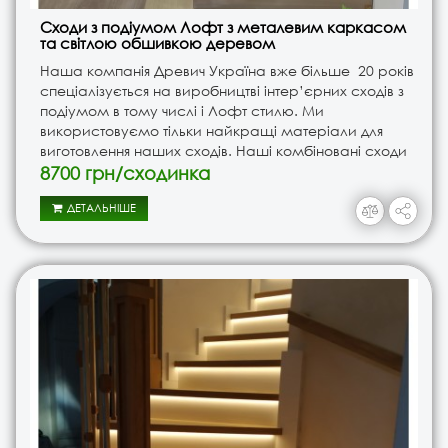
Сходи з подіумом Лофт з металевим каркасом
та світлою обшивкою деревом
Наша компанія Древич Україна вже більше 20 років
спеціалізується на виробництві інтер’єрних сходів з
подіумом в тому числі і Лофт стилю. Ми
використовуємо тільки найкращі матеріали для
виготовлення наших сходів. Наші комбіновані сходи
мають металевий каркас, що забезпечує їхню
8700 грн/сходинка
міцність і..
ДЕТАЛЬНІШЕ