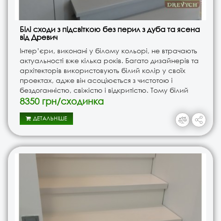
Білі сходи з підсвіткою без перил з дуба та ясена
від Древич
Інтер’єри, виконані у білому кольорі, не втрачають
актуальності вже кілька років. Багато дизайнерів та
архітекторів використовують білий колір у своїх
проектах, адже він асоціюється з чистотою і
бездоганністю, свіжістю і відкритістю. Тому білий
колір в інтер’єрі, вдало поєднанні з іншими..
8350 грн/сходинка
ДЕТАЛЬНІШЕ