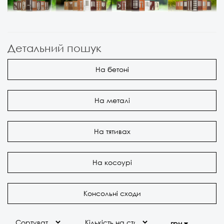
Детальний пошук
На бетоні
На металі
На тятивах
На косоурі
Консольні сходи
грн