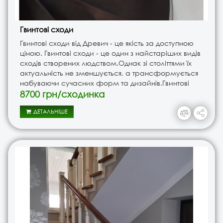
Гвинтові сходи
Гвинтові сходи від Древич - це якість за доступною
ціною. Гвинтові сходи - це один з найстаріших видів
сходів створених людством.Однак зі століттями їх
актуальність не зменшується, а трансформується
набуваючи сучасних форм та дизайнів.Гвинтові
сходи мають безліч варіантів кольорів. Безумовною
8700 грн/сходинка
п..
ДЕТАЛЬНІШЕ