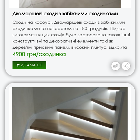
Двомаршеві сходи з забіжними сходинками
Сходи на косоурі. Двомаршеві сходи з забіжними
сходинками та поворотом на 180 градусів. Під час
виготовлення цих сходів було застосовано також інші
конструктивні та декоративні елементи такі як
дерев'яні пристінні панелі, високий плінтус, відкрита
полиця для сходів, технічне приміщення для зберіган..
4900 грн/сходинка
ДЕТАЛЬНІШЕ