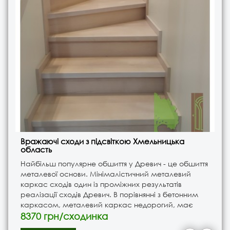
Вражаючі сходи з підсвіткою Хмельницька
область
Найбільш популярне обшиття у Древич - це обшиття
металевої основи. Мінімалістичний металевий
каркас сходів один із проміжних результатів
реалізації сходів Древич. В порівнянні з бетонним
каркасом, металевий каркас недорогий, має
меншу вагу конструкції та швидку готовність. Також
8370 грн/сходинка
для житлових..