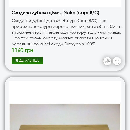
Сходина дубова цільна Natur (сорт B/C)
Сходинки дубові Древич Натур (Сорт В/С) - це
природна текстура дерева, для тих, хто любить більш
виражені узори і перепади кольору від річних кілець.
Про такі сходи одразу можна сказати що вони з
деревини, хоча всі сходи Drevych з 100%
справжнього дерева. Сходи натур ідеально
1160 грн
вписуються в інте..
ДЕТАЛЬНІШЕ