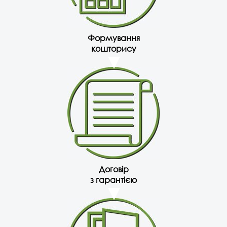
Формування
кошторису
Договір
з гарантією