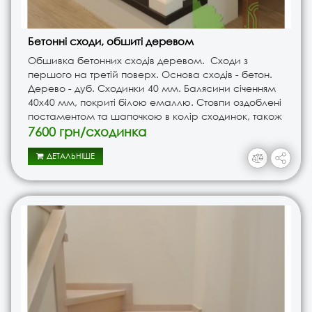
Бетонні сходи, обшиті деревом
Обшивка бетонних сходів деревом. Сходи з
першого на третій поверх. Основа сходів - бетон.
Дерево - дуб. Сходинки 40 мм. Балясини січенням
40х40 мм, покриті білою емаллю. Стовпи оздоблені
постаментом та шапочкою в колір сходинок, також
наявні фрезерування стовпів.Найбільш
7600 грн/сходинка
розповсюджена та практ..
ДЕТАЛЬНІШЕ