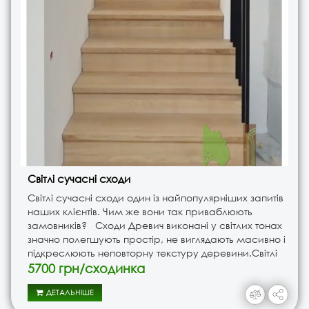
Світлі сучасні сходи
Світлі сучасні сходи один із найпопулярніших запитів
наших клієнтів. Чим же вони так приваблюють
замовників? Сходи Древич виконані у світлих тонах
значно полегшують простір, не виглядають масивно і
підкреслюють неповторну текстуру деревини.Світлі
сучасні сходи можуть підійти як для квартири..
5700 грн/сходинка
ДЕТАЛЬНІШЕ