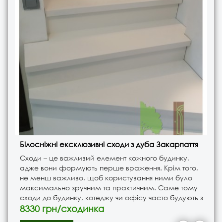
Білосніжні ексклюзивні сходи з дуба Закарпаття
Сходи – це важливий елемент кожного будинку,
адже вони формують перше враження. Крім того,
не менш важливо, щоб користування ними було
максимально зручним та практичним. Саме тому
сходи до будинку, котеджу чи офісу часто будують з
бетону,а потім обшивають відбірним деревом.
8330 грн/сходинка
Дерево - максималь..