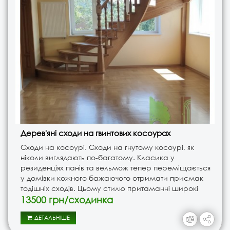
Дерев'яні сходи на гвинтових косоурах
Сходи на косоурі. Сходи на гнутому косоурі, як
ніколи виглядають по-багатому. Класика у
резиденціях панів та вельмож тепер переміщається
у домівки кожного бажаючого отримати присмак
тодішніх сходів. Цьому стилю притаманні широкі
форми сходів, плавні повороти та точені балясини.
13500 грн/сходинка
Сходи для когось це п..
ДЕТАЛЬНІШЕ