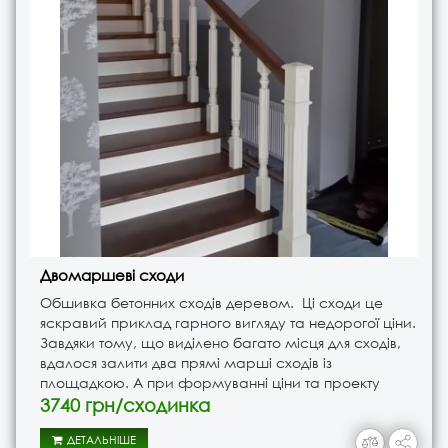
Двомаршеві сходи
Обшивка бетонних сходів деревом. Ці сходи це
яскравий приклад гарного вигляду та недорогої ціни.
Завдяки тому, що виділено багато місця для сходів,
вдалося залити два прямі марші сходів із
площадкою. А при формуванні ціни та проекту
сходів, це напряму впливає на дешевшу ціну,
3740 грн/сходинка
оскільки сходи є ..
ДЕТАЛЬНІШЕ