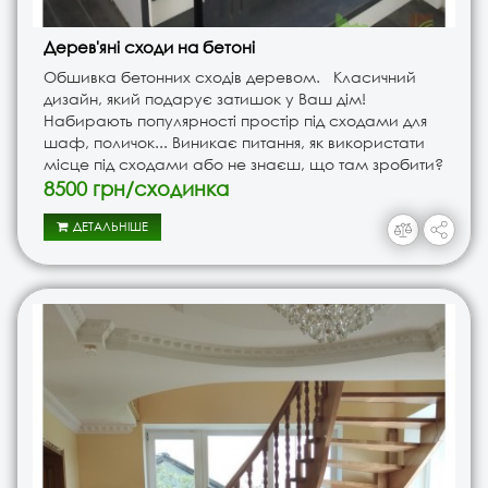
Дерев'яні сходи на бетоні
Обшивка бетонних сходів деревом. Класичний
дизайн, який подарує затишок у Ваш дім!
Набирають популярності простір під сходами для
шаф, поличок... Виникає питання, як використати
місце під сходами або не знаєш, що там зробити?
ТМ Древич з цим допоможе. Перед тим, як залити
8500 грн/сходинка
основу для сход..
ДЕТАЛЬНІШЕ