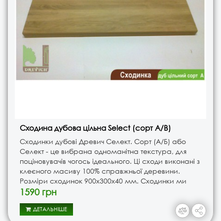
Сходина дубова цільна Select (сорт A/B)
Сходинки дубові Древич Селект. Сорт (А/Б) або
Селект - це вибрана одноманітна текстура, для
поціновувачів чогось ідеального. Ці сходи виконані з
клеєного масиву 100% справжньої деревини.
Розміри сходинок 900х300х40 мм. Сходинки ми
виконуємо тільки з добре просушеної деревини,
1590 грн
адже правильна сушка бе..
ДЕТАЛЬНІШЕ