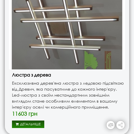
Люстра з дерева
Ексклюзивна дерев'яна люстра з ледовою підсвіткою
від Древич, яка пасуватиме до кожного інтер'єру.
Led-люстра з своїм нестандартним зовнішнім
виглядом стане особливим елементом в вашому
інтер'єру оселі чи комерційного приміщення.
Люстра з лед-підсвіткою дасть змогу вам поринути в
11603 грн
комфортну атмосферу..
ДЕТАЛЬНІШЕ