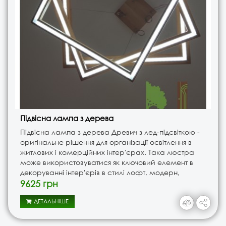
Підвісна лампа з дерева
Підвісна лампа з дерева Древич з лед-підсвіткою -
оригінальне рішення для організації освітлення в
житлових і комерційних інтер'єрах. Така люстра
може використовуватися як ключовий елемент в
декоруванні інтер'єрів в стилі лофт, модерн,
мінімалізм, скандинавському та ряді інших.Завдяки
9625 грн
LED освітленню..
ДЕТАЛЬНІШЕ