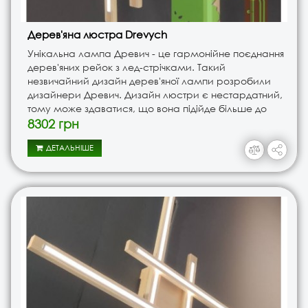
Дерев'яна люстра Drevych
Унікальна лампа Древич - це гармонійне поєднання
дерев'яних рейок з лед-стрічками. Такий
незвичайний дизайн дерев'яної лампи розробили
дизайнери Древич. Дизайн люстри є нестардатний,
тому може здаватися, що вона підійде більше до
офісу чим для дому. Але це не так, адже лампу з
8302 грн
лед-підсвіткою можна п..
ДЕТАЛЬНІШЕ