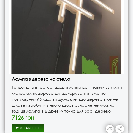
Лампа з дерева на стелю
Тенденції в інтер’єрі щодня міняються і такий звиклий
матеріал як дерево для декорування вже не
популярний? Якщо ви думаєте, що дерево вже не
цікаве і зробити з нього щось сучасне не можна,
тоді ця лампа від Древич точно для Вас. Дерево
завжди буде невід'ємним декором в кожному
7126 грн
дизайні інтер'є..
ДЕТАЛЬНІШЕ