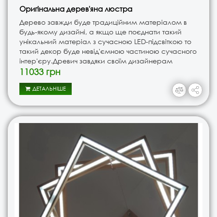
Оригінальна дерев'яна люстра
Дерево завжди буде традиційним матеріалом в
будь-якому дизайні, а якщо ще поєднати такий
унікальний матеріал з сучасною LED-підсвіткою то
такий декор буде невід'ємною частиною сучасного
інтер'єру.Древич завдяки своїм дизайнерам
розробив незвичайний дизайн дерев'яної люстри з
11033 грн
лед-підсвіткою. Дизайн д..
ДЕТАЛЬНІШЕ