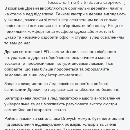
Показано 1 по 6 з 6 (Всього сторінок 1)
В компанії Древич виробляються оригінальні дерев'яні лампи
на стелю з лед підсвіткою. Рейкові люстри з дерева виглядають
унікально, звисаючи зі стелі з лед освітленням вона сильно
виділяється і вливається в інтер'єр кімнати або офісу. Якщо ви
прихильник комфортної атмосфери вдома або ж хотіли б
цікаво та незвично оздобити офіс чи студію з лед освітленням
то вам до нас.
Древич виготовляє LED люстри тільки з якісного відбірного
натурального дерева обробленого екологічними масло-
восками та професійними поліуретановими лаками. Тож
обирайте, що вам більше подобається та оформляйте
замовлення в нашому інтернет-магазині .
Завдяки використанню Лед підсвітки дерев’яні рейкові
світильники Древич не нагріваються та абсолютно безпечні.
Багаторівнева люстра з лед підсвіткою нашого виготовлення
універсальна та дає можливість регулювати висоту люстри
самостійно як і яскравість світла.
Рейкові лампи та світильники Drevych можуть бути виготовлені
під замовлення індивідуальних розмірів, кольорів та стилів