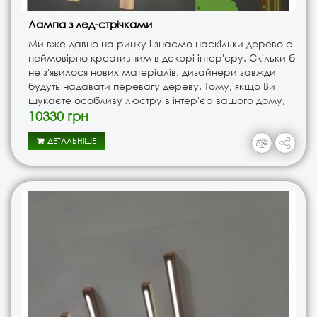
Лампа з лед-стрічками
Ми вже давно на ринку і знаємо наскільки дерево є
неймовірно креативним в декорі інтер'єру. Скільки б
не з'явилося нових матеріалів, дизайнери завжди
будуть надавати перевагу дереву. Тому, якщо Ви
шукаєте особливу люстру в інтер'єр вашого дому,
то можливо задумаєтеся про дерев'яну? Вибравши
10330 грн
дерево В..
ДЕТАЛЬНІШЕ