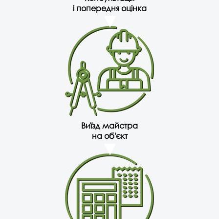
і попередня оцінка
Виїзд майстра
на об'єкт