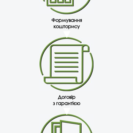
Формування
кошторису
Договір
з гарантією