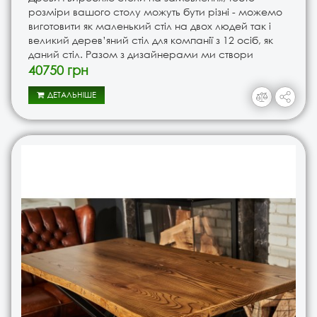
розміри вашого столу можуть бути різні - можемо
виготовити як маленький стіл на двох людей так і
великий дерев’яний стіл для компанії з 12 осіб, як
даний стіл. Разом з дизайнерами ми створи
унікальний переговорний стіл в кабінет керівника.
40750 грн
Проте такий ..
ДЕТАЛЬНІШЕ