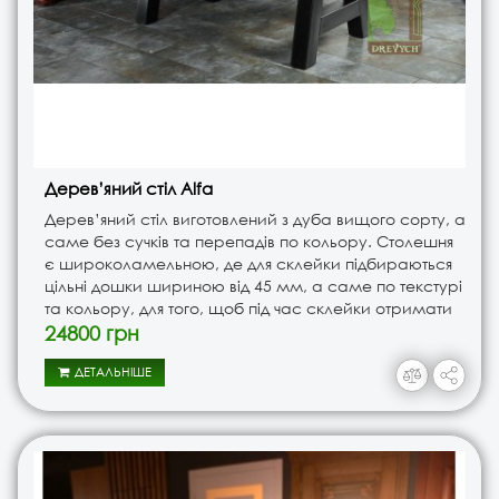
Дерев’яний стіл Alfa
Дерев’яний стіл виготовлений з дуба вищого сорту, а
саме без сучків та перепадів по кольору. Столешня
є широколамельною, де для склейки підбираються
цільні дошки шириною від 45 мм, а саме по текстурі
та кольору, для того, щоб під час склейки отримати
неповторний вигляд столу.Столешню ми покрил..
24800 грн
ДЕТАЛЬНІШЕ