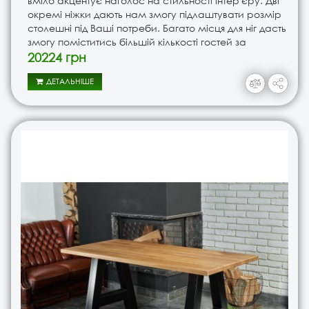
вміло акцентує наголос на стильності інтер'єру. Дві
окремі ніжки дають нам змогу підлаштувати розмір
столешні під Ваші потреби. Багато місця для ніг дасть
змогу поміститись більшій кількості гостей за
невеликим, але стильним столом. Ніжки уже мають
20224 грн
мягкі..
ДЕТАЛЬНІШЕ