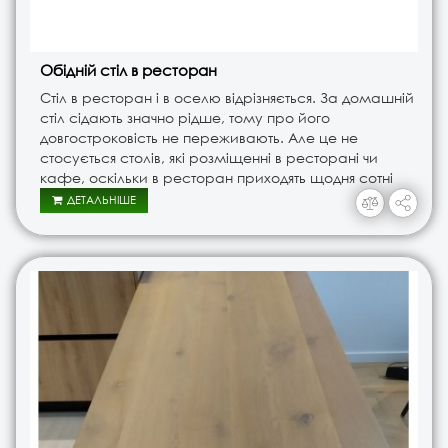
Обідній стіл в ресторан
Стіл в ресторан і в оселю відрізняється. За домашній
стіл сідають значно рідше, тому про його
довгостроковість не переживають. Але це не
стосується столів, які розміщенні в ресторані чи
кафе, оскільки в ресторан приходять щодня сотні
людей, і столи, зрозуміло, швидко
ДЕТАЛЬНІШЕ
зношуються. Звичайно не у в..