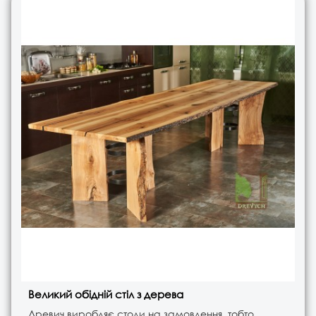
Великий обідній стіл з дерева
Древич виробляє столи на замовлення, тобто