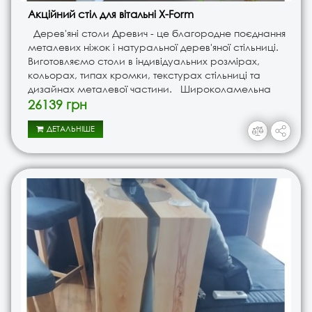
Акційний стіл для вітальні X-Form
Дерев'яні столи Древич - це благородне поєднання
металевих ніжок і натуральної дерев'яної стільниці.
Виготовляємо столи в індивідуальних розмірах,
кольорах, типах кромки, текстурах стільниці та
дизайнах металевої частини. Широколамельна
стільниця 2-3 Parts (2P): Стільниця виготовл..
26139 грн
ДЕТАЛЬНІШЕ