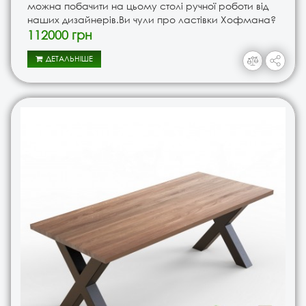
можна побачити на цьому столі ручної роботи від
наших дизайнерів.Ви чули про ластівки Хофмана?
Під ім'ям Hoffmann відома у всьому світі спеціаль..
112000 грн
ДЕТАЛЬНІШЕ