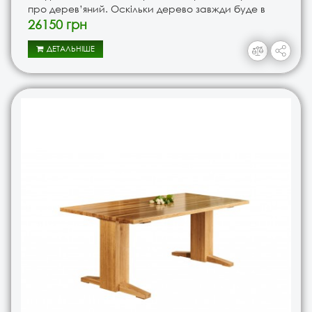
про дерев’яний. Оскільки дерево завжди буде в
тренді із роками стават..
26150 грн
ДЕТАЛЬНІШЕ