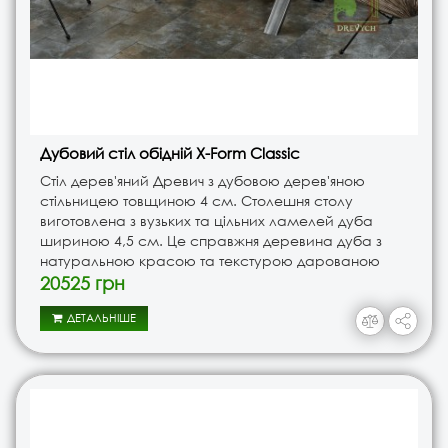
Дубовий стіл обідній X-Form Classic
Стіл дерев'яний Древич з дубовою дерев'яною
стільницею товщиною 4 см. Столешня столу
виготовлена з вузьких та цільних ламелей дуба
шириною 4,5 см. Це справжня деревина дуба з
натуральною красою та текстурою дарованою
природою.Опора столу виготовлена з міцного
20525 грн
металу в формі Х забезпечує стійкість та..
ДЕТАЛЬНІШЕ