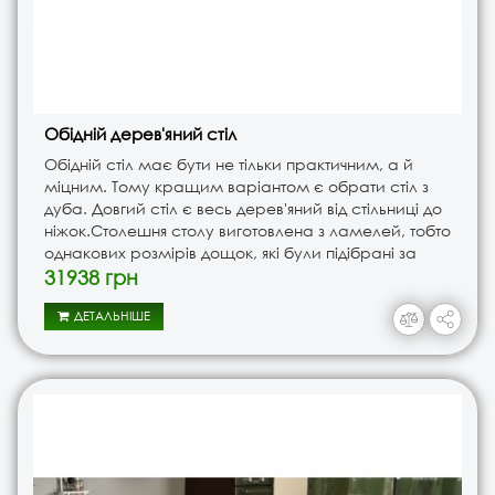
Обідній дерев'яний стіл
Обідній стіл має бути не тільки практичним, а й
міцним. Тому кращим варіантом є обрати стіл з
дуба. Довгий стіл є весь дерев'яний від стільниці до
ніжок.Столешня столу виготовлена з ламелей, тобто
однакових розмірів дощок, які були підібрані за
текстурою та кольором. Покрили столешницю
31938 грн
зносостійким ..
ДЕТАЛЬНІШЕ