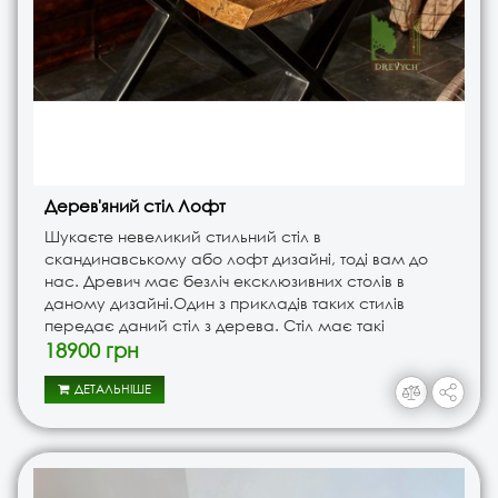
Дерев'яний стіл Лофт
Шукаєте невеликий стильний стіл в
скандинавському або лофт дизайні, тоді вам до
нас. Древич має безліч ексклюзивних столів в
даному дизайні.Один з прикладів таких стилів
передає даний стіл з дерева. Стіл має такі
характеристики:Столешня виготовлена з ясена, сорт
18900 грн
дерева є Натур - це коли всі сучки та..
ДЕТАЛЬНІШЕ