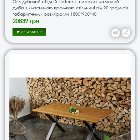
Стіл дубовий обідній Nature з широких ламелей
Дуба з класичною кромкою стільниці під 90 градусів
габаритними розмірами 1800*900*40
пофарбований в колір BN-333 з металевими
20839 грн
ніжками столу X-form чорно..
ДЕТАЛЬНІШЕ