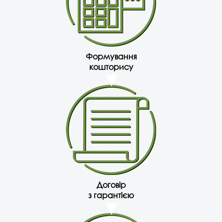
Формування
кошторису
Договір
з гарантією