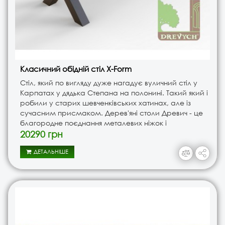
Класичний обідній стіл X-Form
Стіл, який по вигляду дуже нагадує вуличний стіл у
Карпатах у дядька Степана на полонині. Такий який і
робили у старих шевченківських хатинах, але із
сучасним присмаком. Дерев'яні столи Древич - це
благородне поєднання металевих ніжок і
натуральної дерев'яної стільниці. Виготовляємо столи
20290 грн
в індиві..
ДЕТАЛЬНІШЕ