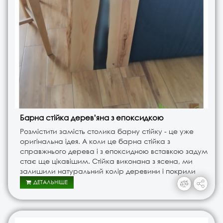
Барна стійка дерев’яна з епоксидкою
Розмістити замість столика барну стійку - це уже
оригінальна ідея. А коли це барна стійка з
справжнього дерева і з епоксидною вставкою задум
стає ще цікавішим. Стійка виконана з ясена, ми
залишили натуральний колір деревини і покрили
всю роботу лаком. Барна стійка без ніжок,
ДЕТАЛЬНІШЕ
прикріплена до стіни і з..