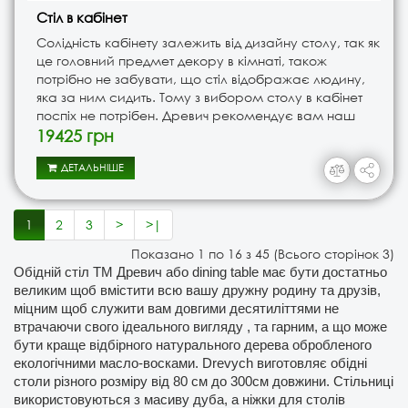
Стіл в кабінет
Солідність кабінету залежить від дизайну столу, так як
це головний предмет декору в кімнаті, також
потрібно не забувати, що стіл відображає людину,
яка за ним сидить. Тому з вибором столу в кабінет
поспіх не потрібен. Древич рекомендує вам наш
ексклюзивний стіл з ясеня, для кабінету в
19425 грн
натуральному в..
ДЕТАЛЬНІШЕ
1
2
3
>
>|
Показано 1 по 16 з 45 (Всього сторінок 3)
Обідній стіл ТМ Древич або dining table має бути достатньо
великим щоб вмістити всю вашу дружну родину та друзів,
міцним щоб служити вам довгими десятиліттями не
втрачаючи свого ідеального вигляду , та гарним, а що може
бути краще відбірного натурального дерева обробленого
екологічними масло-восками. Drevych виготовляє обідні
столи різного розміру від 80 см до 300см довжини. Стільниці
використовуються з масиву дуба, а ніжки для столів