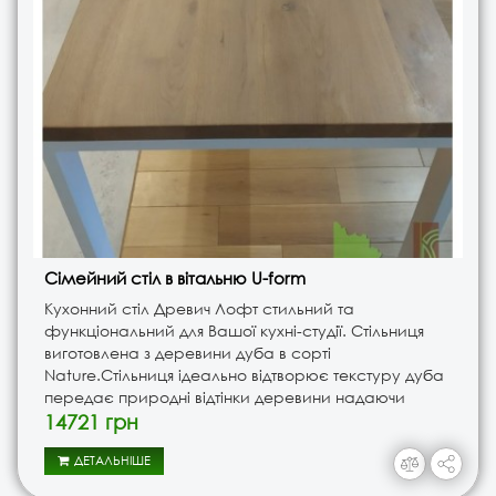
Сімейний стіл в вітальню U-form
Кухонний стіл Древич Лофт стильний та
функціональний для Вашої кухні-студії. Стільниця
виготовлена з деревини дуба в сорті
Nature.Стільниця ідеально відтворює текстуру дуба
передає природні відтінки деревини надаючи
поверхні стільниці додаткової краси. Світлий колір
14721 грн
лакування тільки підкреслює неодн..
ДЕТАЛЬНІШЕ