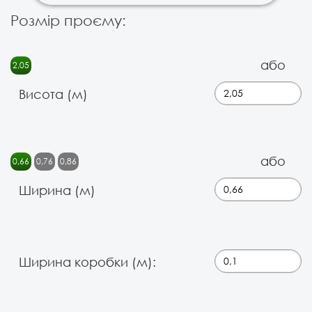
Розмір проєму:
або
2,05
Висота (м)
або
0,66
0,76
0,86
Ширина (м)
Ширина коробки (м):