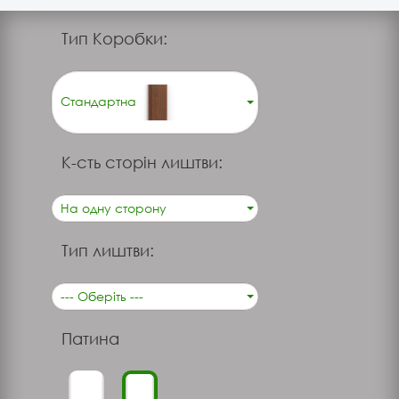
Тип Коробки:
Стандартна
К-сть сторін лиштви:
На одну сторону
Тип лиштви:
--- Оберіть ---
Патина