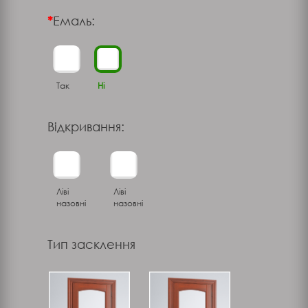
Емаль:
Так
Ні
Відкривання:
Ліві
Ліві
назовні
назовні
Тип засклення