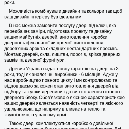
роки.
Можливість комбінувати дизайни та кольори так щоб
ваш дизайн інтер'єру був ідеальним.
В нас можна замовити послугу двері під ключ, яка
передбачає заміри, підготовка проекту та дизайну
ваших майбутніх дверей, виготовлення коробки
дверної тафльованої чи прямої, виготовлення
дерев'яних арок та складних нестандартних проємів.
Монтаж дверей, скла, лиштви, порогів, врізка дверних
замків та дверної фурнітури.
Древич Україна надає повну гарантію на двері на 3
роки, тоді як аналогічні виробники - 6 місяців. Адже у
нас виробництво повного циклу і ми контролюємо та
відповідаємо за кожен етап виготовлення дверей від
підбору та сушки деревини і до виготовлення готового
дверного блоку. Обов'язковою якісною характеристикою
наших дверей являється наявність четверті та якісного
ущільнювача, що напряму впливає на тепло та
звукоізоляцію у вашому домі.
Також двері комплектуються коробкою довільної