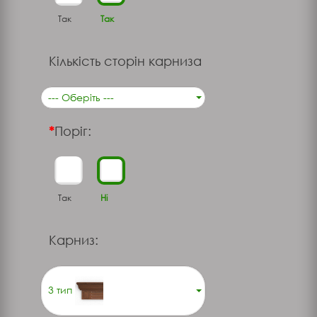
Так
Так
Кількість сторін карниза
--- Оберіть ---
Поріг:
Так
Ні
Карниз:
3 тип