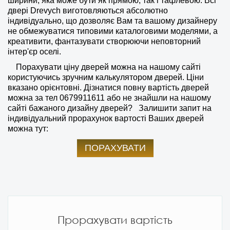
ширини, яка може бути як прямою, так і тафлевою. Всі
двері Drevych виготовляються абсолютно
індивідуально, що дозволяє Вам та вашому дизайнеру
не обмежуватися типовими каталоговими моделями, а
креативити, фантазувати створюючи неповторний
інтер'єр оселі.
Порахувати ціну дверей можна на нашому сайті
користуючись зручним калькулятором дверей. Ціни
вказано орієнтовні. Дізнатися повну вартість дверей
можна за тел
0679911611
або не знайшли на нашому
сайті бажаного дизайну дверей?
Залишити запит на
індивідуальний прорахунок вартості Ваших дверей
можна тут:
ПОРАХУВАТИ
Прорахувати вартість