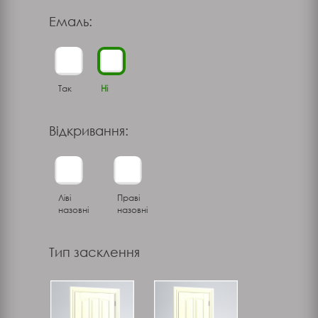
Емаль:
Так
Ні
Відкривання:
Ліві
Праві
назовні
назовні
Тип засклення