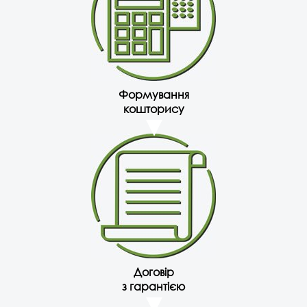
Формування
кошторису
Договір
з гарантією