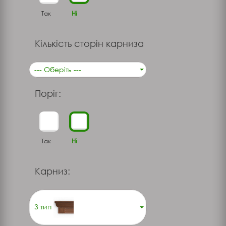
Так
Ні
Кількість сторін карниза
--- Оберіть ---
Поріг:
Так
Ні
Карниз:
3 тип