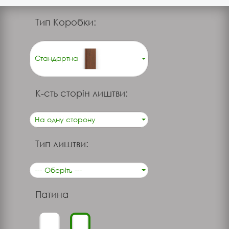
Тип Коробки:
Стандартна
К-сть сторін лиштви:
На одну сторону
Тип лиштви:
--- Оберіть ---
Патина