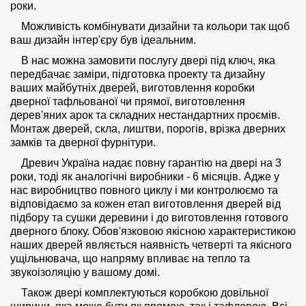
роки.
Можливість комбінувати дизайни та кольори так щоб
ваш дизайн інтер'єру був ідеальним.
В нас можна замовити послугу двері під ключ, яка
передбачає заміри, підготовка проекту та дизайну
ваших майбутніх дверей, виготовлення коробки
дверної тафльованої чи прямої, виготовлення
дерев'яних арок та складних нестандартних проємів.
Монтаж дверей, скла, лиштви, порогів, врізка дверних
замків та дверної фурнітури.
Древич Україна надає повну гарантію на двері на 3
роки, тоді як аналогічні виробники - 6 місяців. Адже у
нас виробництво повного циклу і ми контролюємо та
відповідаємо за кожен етап виготовлення дверей від
підбору та сушки деревини і до виготовлення готового
дверного блоку. Обов'язковою якісною характеристикою
наших дверей являється наявність четверті та якісного
ущільнювача, що напряму впливає на тепло та
звукоізоляцію у вашому домі.
Також двері комплектуються коробкою довільної