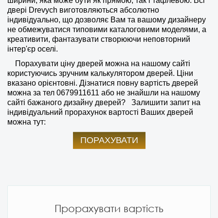
ширини, яка може бути як прямою, так і тафлевою. Всі
двері Drevych виготовляються абсолютно
індивідуально, що дозволяє Вам та вашому дизайнеру
не обмежуватися типовими каталоговими моделями, а
креативити, фантазувати створюючи неповторний
інтер'єр оселі.
Порахувати ціну дверей можна на нашому сайті
користуючись зручним калькулятором дверей. Ціни
вказано орієнтовні. Дізнатися повну вартість дверей
можна за тел
0679911611
або не знайшли на нашому
сайті бажаного дизайну дверей?
Залишити запит на
індивідуальний прорахунок вартості Ваших дверей
можна тут:
ПОРАХУВАТИ
Прорахувати вартість