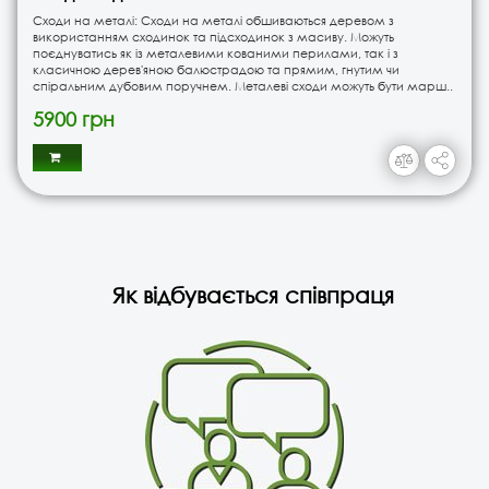
Сходи на металі: Сходи на металі обшиваються деревом з
використанням сходинок та підсходинок з масиву. Можуть
поєднуватись як із металевими кованими перилами, так і з
класичною дерев'яною балюстрадою та прямим, гнутим чи
спіральним дубовим поручнем. Металеві сходи можуть бути марш..
5900 грн
Як відбувається співпраця