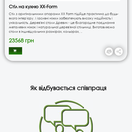
Стіл на кухню XX-Form
Стіл з оригінальними опорами ХХ Form підійде практично до будь-
якого інтер'єру. Масивні ніжки забезпечують високу надійність і
унікальність. Дерев'яні столи Древич - це благородне поєднання
металевих ніжок і натуральної дерев'яної стільниці. Виготовляємо
столи в індивідуальних розмірах, кольорах, ..
23568 грн
Як відбувається співпраця