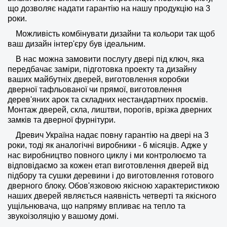
що дозволяє надати гарантію на нашу продукцію на 3
роки.
Можливість комбінувати дизайни та кольори так щоб
ваш дизайн інтер'єру був ідеальним.
В нас можна замовити послугу двері під ключ, яка
передбачає заміри, підготовка проекту та дизайну
ваших майбутніх дверей, виготовлення коробки
дверної тафльованої чи прямої, виготовлення
дерев'яних арок та складних нестандартних проємів.
Монтаж дверей, скла, лиштви, порогів, врізка дверних
замків та дверної фурнітури.
Древич Україна надає повну гарантію на двері на 3
роки, тоді як аналогічні виробники - 6 місяців. Адже у
нас виробництво повного циклу і ми контролюємо та
відповідаємо за кожен етап виготовлення дверей від
підбору та сушки деревини і до виготовлення готового
дверного блоку. Обов'язковою якісною характеристикою
наших дверей являється наявність четверті та якісного
ущільнювача, що напряму впливає на тепло та
звукоізоляцію у вашому домі.