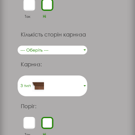
Так
Ні
Кількість сторін карниза
--- Оберіть ---
Карниз:
3 тип
Поріг:
Так
Ні