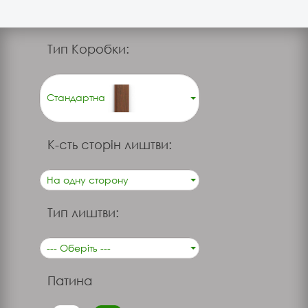
Тип Коробки:
Стандартна
К-сть сторін лиштви:
На одну сторону
Тип лиштви:
--- Оберіть ---
Патина