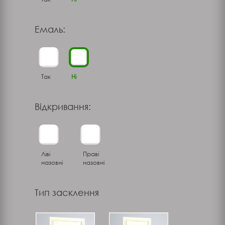
Емаль:
Так
Ні
Відкривання:
Ліві
Праві
назовні
назовні
Тип засклення