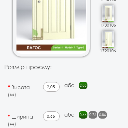
1730106
1720106
Розмір проєму:
або
2,05
Висота
(м)
або
0,66
0,76
0,86
Ширина
(м)