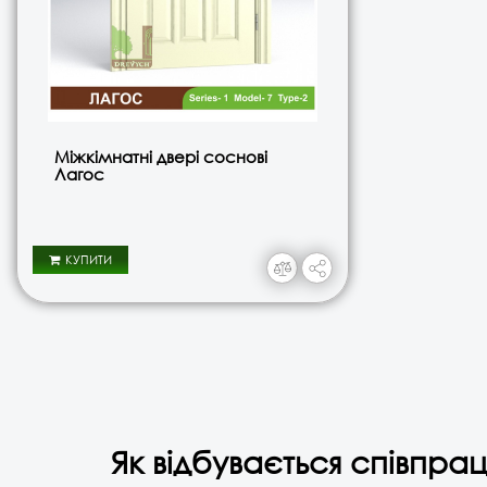
Міжкімнатні двері соснові
Лагос
КУПИТИ
Як відбувається співпрац