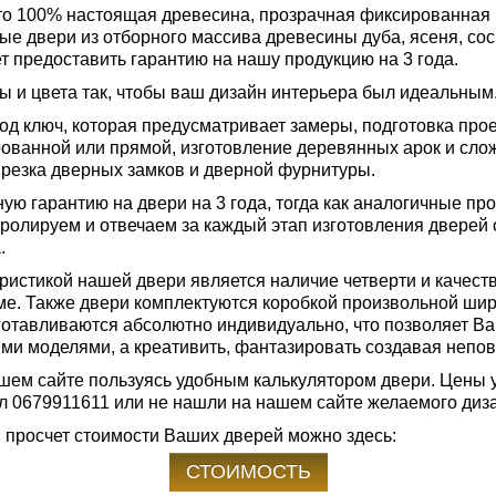
то 100% настоящая древесина, прозрачная фиксированная
ые двери из отборного массива древесины дуба, ясеня, со
т предоставить гарантию на нашу продукцию на 3 года.
 и цвета так, чтобы ваш дизайн интерьера был идеальным
под ключ, которая предусматривает замеры, подготовка про
рованной или прямой, изготовление деревянных арок и сл
 врезка дверных замков и дверной фурнитуры.
ю гарантию на двери на 3 года, тогда как аналогичные про
тролируем и отвечаем за каждый этап изготовления дверей 
.
ристикой нашей двери является наличие четверти и качест
ме. Также двери комплектуются коробкой произвольной шир
отавливаются абсолютно индивидуально, что позволяет Ва
ми моделями, а креативить, фантазировать создавая непо
шем сайте пользуясь удобным калькулятором двери. Цены 
ел
0679911611
или не нашли на нашем сайте желаемого диз
 просчет стоимости Ваших дверей можно здесь:
СТОИМОСТЬ