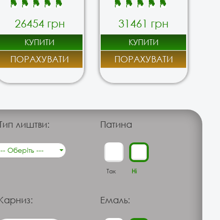
26454 грн
31461 грн
КУПИТИ
КУПИТИ
ПОРАХУВАТИ
ПОРАХУВАТИ
Тип лиштви:
Патина
--- Оберіть ---
Так
Ні
Карниз:
Емаль: