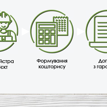
Формування
Дог
айстра
кошторису
з гар
'єкт