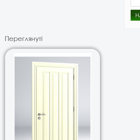
Н
Переглянуті