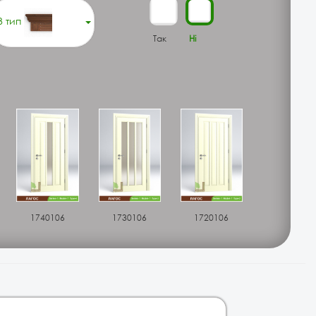
3 тип
Так
Ні
1740106
1730106
1720106