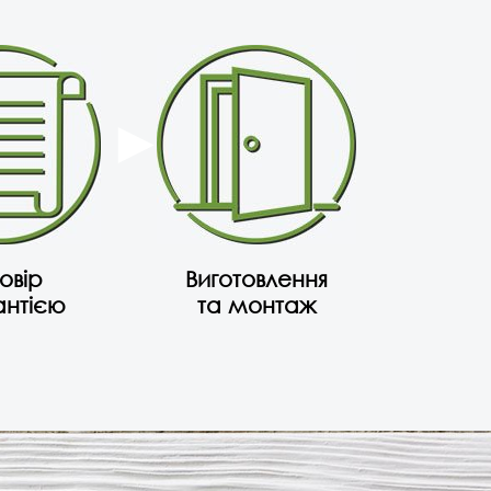
овір
Виготовлення
антією
та монтаж