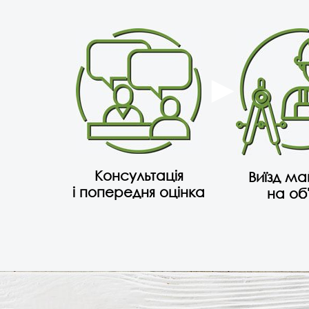
Консультація
Виїзд м
і попередня оцінка
на об