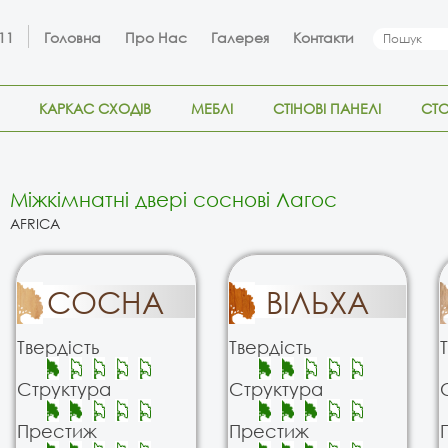
 11
Головна
Про Нас
Галерея
Контакти
КАРКАС СХОДІВ
МЕБЛІ
СТІНОВІ ПАНЕЛІ
СТ
Міжкімнатні двері соснові Лагос
AFRICA
СОСНА
ВІЛЬХА
Твердість
Твердість
Структура
Структура
Престиж
Престиж