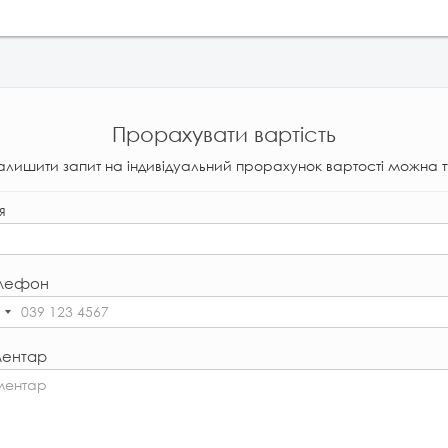
Прорахувати вартість
алишити запит на індивідуальний прорахунок вартості можна т
я
лефон
ентар