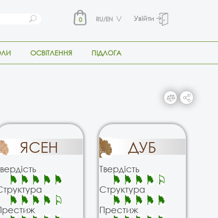
Увійти
RU/EN
0
ОЛИ
ОСВІТЛЕННЯ
ПІДЛОГА
ЯСЕН
ДУБ
Твердість
Твердість
Структура
Структура
Престиж
Престиж