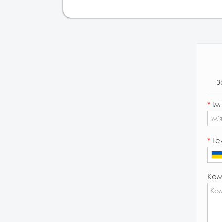
З
*
Ім'
*
Те
Ком