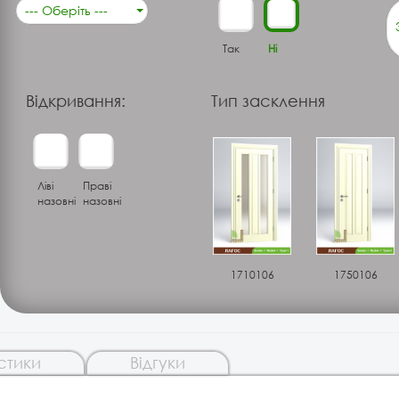
--- Оберіть ---
Так
Ні
Відкривання:
Тип засклення
Ліві
Праві
назовні
назовні
1710106
1750106
стики
Відгуки