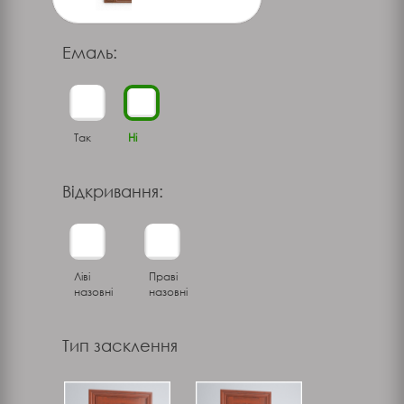
Емаль:
Так
Ні
Відкривання:
Ліві
Праві
назовні
назовні
Тип засклення