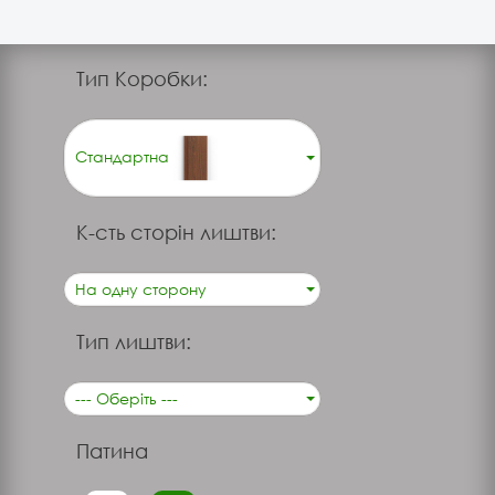
Тип Коробки:
Стандартна
К-сть сторін лиштви:
На одну сторону
Тип лиштви:
--- Оберіть ---
Патина