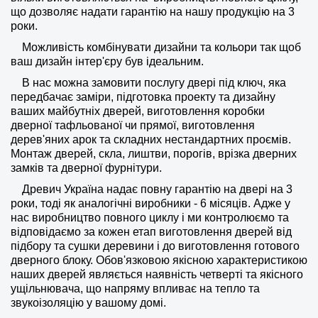
що дозволяє надати гарантію на нашу продукцію на 3
роки.
Можливість комбінувати дизайни та кольори так щоб
ваш дизайн інтер'єру був ідеальним.
В нас можна замовити послугу двері під ключ, яка
передбачає заміри, підготовка проекту та дизайну
ваших майбутніх дверей, виготовлення коробки
дверної тафльованої чи прямої, виготовлення
дерев'яних арок та складних нестандартних проємів.
Монтаж дверей, скла, лиштви, порогів, врізка дверних
замків та дверної фурнітури.
Древич Україна надає повну гарантію на двері на 3
роки, тоді як аналогічні виробники - 6 місяців. Адже у
нас виробництво повного циклу і ми контролюємо та
відповідаємо за кожен етап виготовлення дверей від
підбору та сушки деревини і до виготовлення готового
дверного блоку. Обов'язковою якісною характеристикою
наших дверей являється наявність четверті та якісного
ущільнювача, що напряму впливає на тепло та
звукоізоляцію у вашому домі.