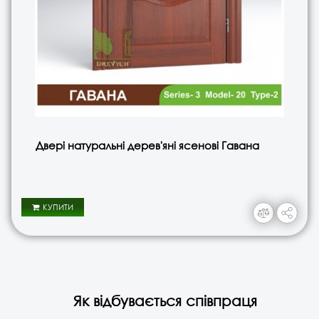
Двері натуральні дерев'яні ясенові Гавана
КУПИТИ
Як відбувається співпраця