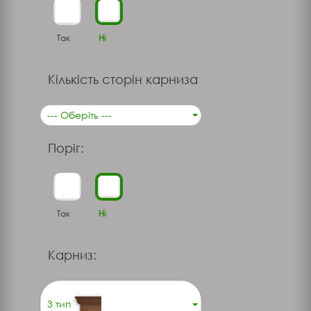
Так
Ні
Кількість сторін карниза
--- Оберіть ---
Поріг:
Так
Ні
Карниз:
3 тип