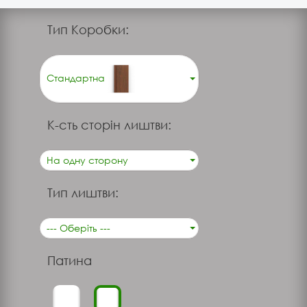
Тип Коробки:
Стандартна
К-сть сторін лиштви:
На одну сторону
Тип лиштви:
--- Оберіть ---
Патина