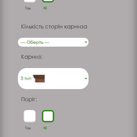
Так
Ні
Кількість сторін карниза
--- Оберіть ---
Карниз:
3 тип
Поріг:
Так
Ні