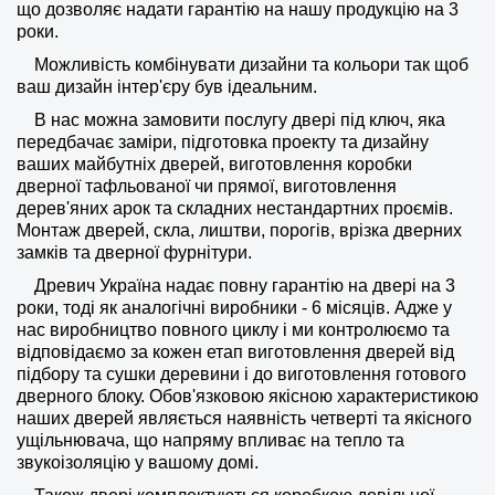
що дозволяє надати гарантію на нашу продукцію на 3
роки.
Можливість комбінувати дизайни та кольори так щоб
ваш дизайн інтер'єру був ідеальним.
В нас можна замовити послугу двері під ключ, яка
передбачає заміри, підготовка проекту та дизайну
ваших майбутніх дверей, виготовлення коробки
дверної тафльованої чи прямої, виготовлення
дерев'яних арок та складних нестандартних проємів.
Монтаж дверей, скла, лиштви, порогів, врізка дверних
замків та дверної фурнітури.
Древич Україна надає повну гарантію на двері на 3
роки, тоді як аналогічні виробники - 6 місяців. Адже у
нас виробництво повного циклу і ми контролюємо та
відповідаємо за кожен етап виготовлення дверей від
підбору та сушки деревини і до виготовлення готового
дверного блоку. Обов'язковою якісною характеристикою
наших дверей являється наявність четверті та якісного
ущільнювача, що напряму впливає на тепло та
звукоізоляцію у вашому домі.