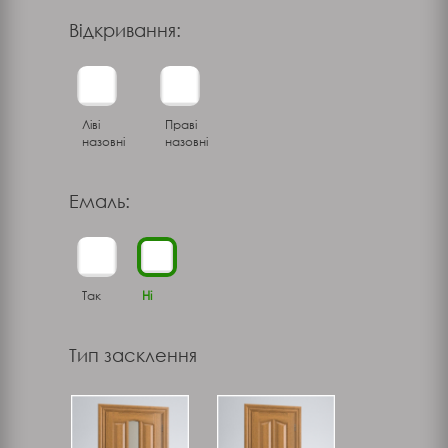
Відкривання:
Ліві
Праві
назовні
назовні
Емаль:
Так
Ні
Тип засклення