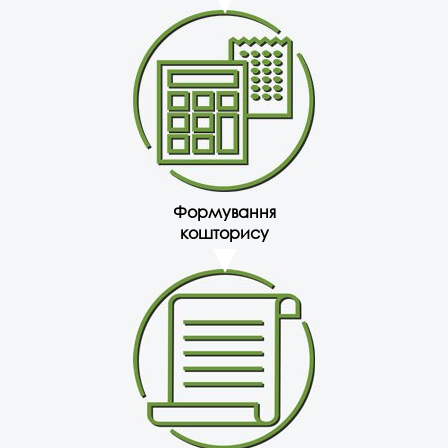
Формування
кошторису