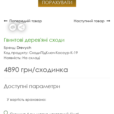
ПОРАХУВАТИ
Попередній товар
Наступний товар
Гвинтові дерев'яні сходи
Бренд:
Drevych
Код продукту: СходиПідКлюч-Косоур-К-19
Наявність: На складі
4890 грн/сходинка
Доступні параметри
У вартість враховано:
Сходина 4 см масив лакований (1шт)