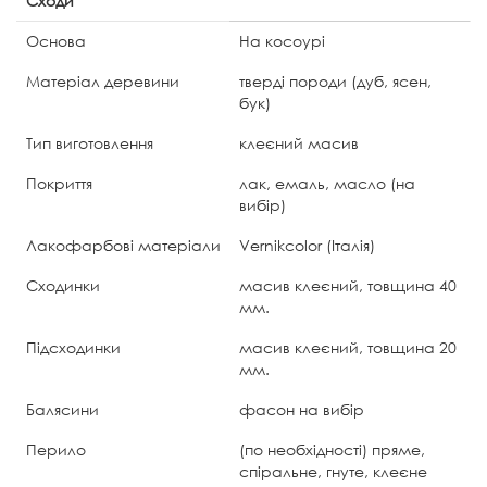
Сходи
Основа
На косоурі
Матеріал деревини
тверді породи (дуб, ясен,
бук)
Тип виготовлення
клеєний масив
Покриття
лак, емаль, масло (на
вибір)
Лакофарбові матеріали
Vernikcolor (Італія)
Сходинки
масив клеєний, товщина 40
мм.
Підсходинки
масив клеєний, товщина 20
мм.
Балясини
фасон на вибір
Перило
(по необхідності) пряме,
спіральне, гнуте, клеєне