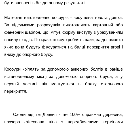
бути впевнені в бездоганному результаті.  
Матеріал виготовлення косоурів - висушена товста дошка. 
За підсумками розрахунків виготовляють картонний або 
фанерний шаблон, що імітує форму виступу з урахуванням 
нахилу сходів. По краях косоур роблять пази, за допомогою 
яких вони будуть фіксуватися на балці перекриття вгорі і 
внизу до опорного брусу.
Косоури кріплять за допомогою анкерних болтів в раніше 
встановленому місці за допомогою опорного бруса, а у 
верхній частині він монтується в балку стельового 
перекриття.
Сходи від тм Древич - це 100% справжня деревина,
прозора фіксована ціна з передбаченими термінами