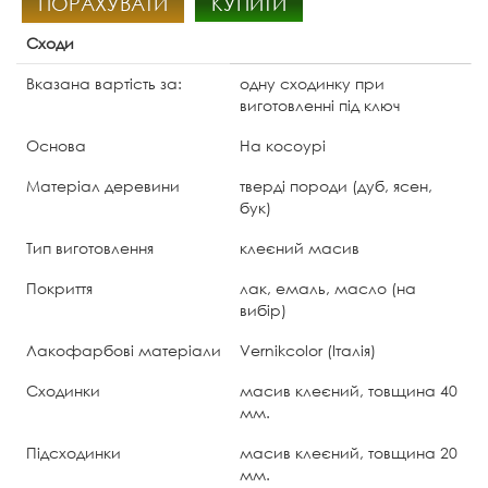
ПОРАХУВАТИ
КУПИТИ
Сходи
Вказана вартість за:
одну сходинку при
виготовленні під ключ
Основа
На косоурі
Матеріал деревини
тверді породи (дуб, ясен,
бук)
Тип виготовлення
клеєний масив
Покриття
лак, емаль, масло (на
вибір)
Лакофарбові матеріали
Vernikcolor (Італія)
Сходинки
масив клеєний, товщина 40
мм.
Підсходинки
масив клеєний, товщина 20
мм.