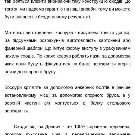
так бояться клієнти вибираючи таку конструкцію сходів. До 
того ж  ми надаємо гарантію на наші вироби, тому ви можете 
бути впевнені в бездоганному результаті.  
Матеріал виготовлення косоурів - висушена товста дошка. 
За підсумками розрахунків виготовляють картонний або 
фанерний шаблон, що імітує форму виступу з урахуванням 
нахилу сходів. По краях косоур роблять пази, за допомогою 
яких вони будуть фіксуватися на балці перекриття вгорі і 
внизу до опорного брусу.
Косоури кріплять за допомогою анкерних болтів в раніше 
встановленому місці за допомогою опорного бруса, а у 
верхній частині він монтується в балку стельового 
перекриття.
Сходи від тм Древич - це 100% справжня деревина,
прозора фіксована ціна з передбаченими термінами