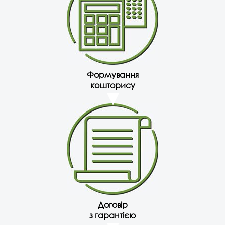
Формування
кошторису
Договір
з гарантією