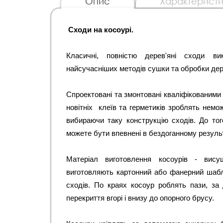
Опис
Характеристи
Сходи на косоурі. 
Класичні, повністю дерев'яні сходи вик
найсучасніших методів сушки та обробки дер
Спроектовані та змонтовані кваліфікованими 
новітніх  клеїв та герметиків зроблять немо
вибираючи таку конструкцію сходів. До тог
можете бути впевнені в бездоганному результа
Матеріал виготовлення косоурів - вису
виготовляють картонний або фанерний шабл
сходів. По краях косоур роблять пази, за
перекриття вгорі і внизу до опорного брусу.