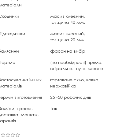
матеріали
Сходинки
масив клеєний,
товщина 40 мм.
Підсходинки
масив клеєний,
товщина 20 мм.
Балясини
фасон на вибір
Перило
(по необхідності) пряме,
спіральне, гнуте, клеєне
Застосування інших
гартоване скло, ковка,
матеріалів
нержавійка
Термін виготовлення
25 -50 робочих днів
Заміри, проект,
Так
доставка, монтаж,
гарантія