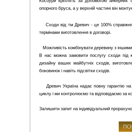
Косоури кріплять за допомогою анкерних б
опорного бруса, а у верхній частині він монт
Сходи від тм Древич - це 100% справжня
термінами виготовлення в договорі.
Можливість комбінувати деревину з іншими м
В нас можна замовити послугу сходи під к
дизайну ваших майбутніх сходів, виготовле
боковинок і навіть підсвітки сходів.
Древич Україна надає повну гарантію на
циклу і ми контролюємо та відповідаємо за к
Залишити запит на індивідуальний прорахуно
ПО