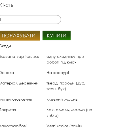
Кі-сть
ПОРАХУВАТИ
КУПИТИ
Сходи
Вказана вартість за:
одну сходинку при
роботі під ключ
Основа
На косоурі
Матеріал деревини
тверді породи (дуб,
ясен, бук)
Тип виготовлення
клеєний масив
Покриття
лак, емаль, масло (на
вибір)
Лакофарбові
Vernikcolor (Італія)