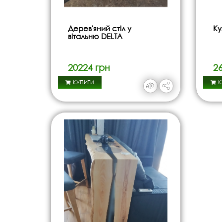
Дерев'яний стіл у
Ку
вітальню DELTA
20224 грн
2
КУПИТИ
К