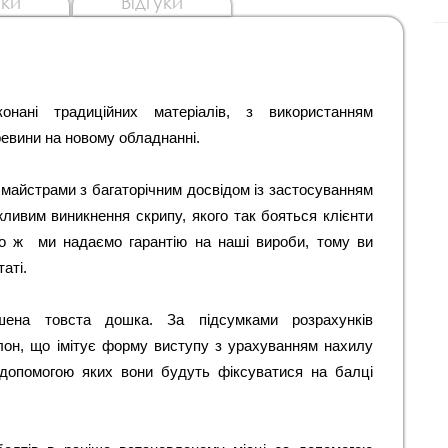
ки
Відгуки
онані традиційних матеріалів, з використанням 
евини на новому обладнанні.
майстрами з багаторічним досвідом із застосуванням 
жливим виникнення скрипу, якого так бояться клієнти 
о ж  ми надаємо гарантію на наші вироби, тому ви 
ті.  
шена товста дошка. За підсумками розрахунків 
он, що імітує форму виступу з урахуванням нахилу 
 допомогою яких вони будуть фіксуватися на балці 