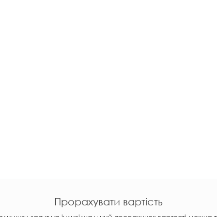
Прорахувати вартість
алишити запит на індивідуальний прорахунок вартості можна т