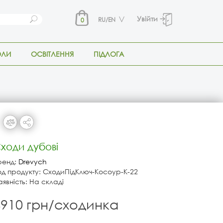
Увійти
RU/EN
0
ОЛИ
ОСВІТЛЕННЯ
ПІДЛОГА
ходи дубові
ренд:
Drevych
од продукту: СходиПідКлюч-Косоур-К-22
аявність: На складі
4910 грн/сходинка