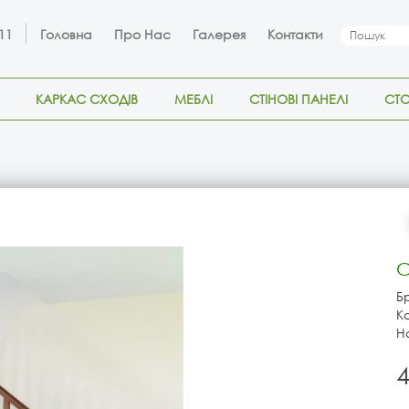
 11
Головна
Про Нас
Галерея
Контакти
КАРКАС СХОДІВ
МЕБЛІ
СТІНОВІ ПАНЕЛІ
СТ
С
Б
К
Н