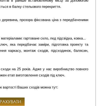
олтів в раніше встановленому місці за допомогою 
ується в балку стельового перекриття.
 деревина, прозора фіксована ціна з передбаченими
атеріалами: гартоване скло, лед підсвідка, ковка...
люч, яка передбачає заміри, підготовка проекту та
ння каркасу, монтаж сходів, підсходинок, балясин,
 сходи на 25 років. Адже у нас виробництво повного
ожен етап виготовлення сходів під ключ.
к вартості Ваших сходів можна тут:
РАХУВАТИ