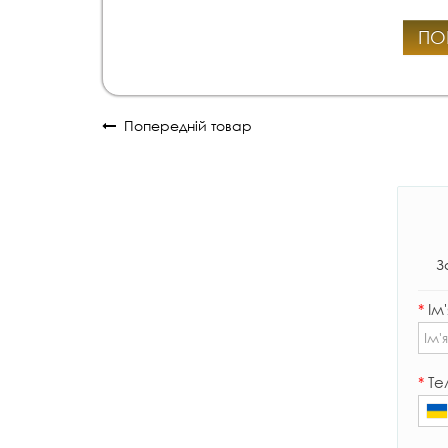
ПО
Попередній товар
З
*
Ім'
*
Те