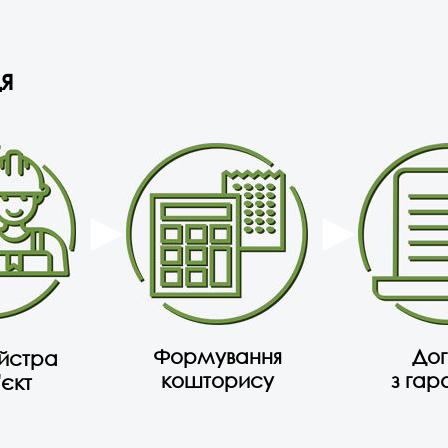
я
Формування
Дог
айстра
кошторису
з гар
'єкт