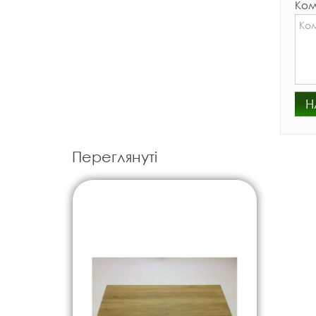
Ком
Н
Переглянуті