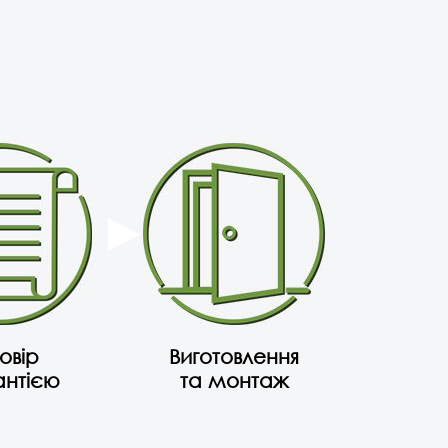
овір
Виготовлення
антією
та монтаж