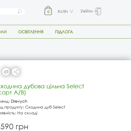
Увійти
RU/EN
0
ОЛИ
ОСВІТЛЕННЯ
ПІДЛОГА
ходина дубова цільна Select
сорт A/B)
ренд:
Drevych
од продукту: Сходина дуб Select
аявність: На складі
590 грн