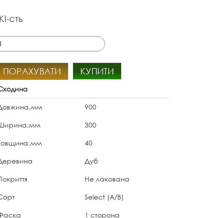
Кі-сть
ПОРАХУВАТИ
КУПИТИ
Сходина
Довжина,мм
900
Ширина,мм
300
Товщина,мм
40
Деревина
Дуб
Покриття
Не лакована
Сорт
Select (A/B)
Фаска
1 сторона