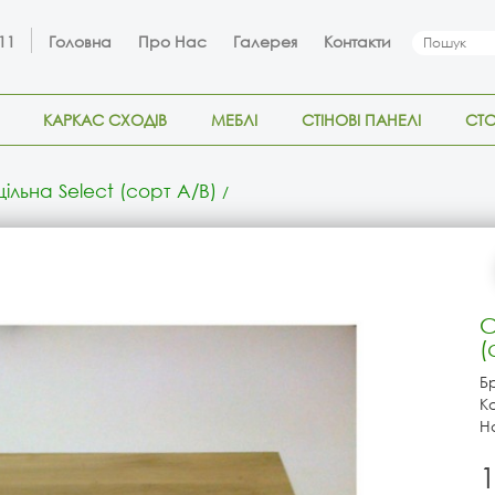
 11
Головна
Про Нас
Галерея
Контакти
КАРКАС СХОДІВ
МЕБЛІ
СТІНОВІ ПАНЕЛІ
СТ
ільна Select (сорт A/B)
С
(
Б
К
Н
1