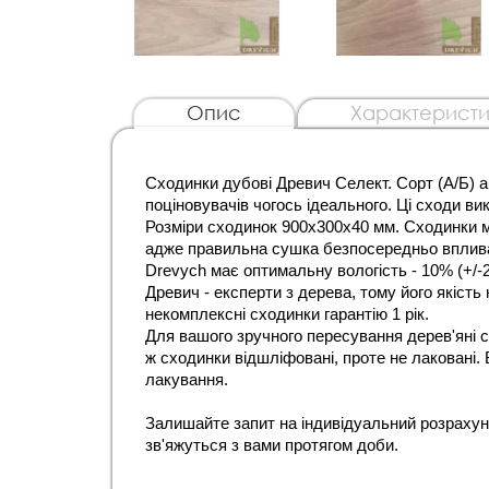
Опис
Характеристи
Сходинки дубові Древич Селект. Сорт (А/Б) а
поціновувачів чогось ідеального. Ці сходи ви
Розміри сходинок 900х300х40 мм. Сходинки м
адже правильна сушка безпосередньо впливає
Drevych має оптимальну вологість - 10% (+/-2
Древич - експерти з дерева, тому його якість
некомплексні сходинки гарантію 1 рік. 
Для вашого зручного пересування дерев'яні с
ж сходинки відшліфовані, проте не лаковані. 
лакування.
Залишайте запит на індивідуальний розрахуно
зв'яжуться з вами протягом доби. 