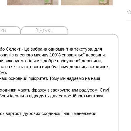
ки
Відгуки
бо Селект - це вибрана одноманітна текстура, для 
конані з клеєного масиву 100% справжньої деревини. 
и виконуємо тільки з добре просушеної деревини, 
 на якість готового виробу. Тому деревина сходинок 
%). 
 наш основний пріоритет. Тому ми надаємо на наші 
ходинки мають фразку з заокругленим радіусом. Самі 
Вони ідеально підходять для самостійного монтажу і 
к вартості дубових сходинок і наші менеджери 