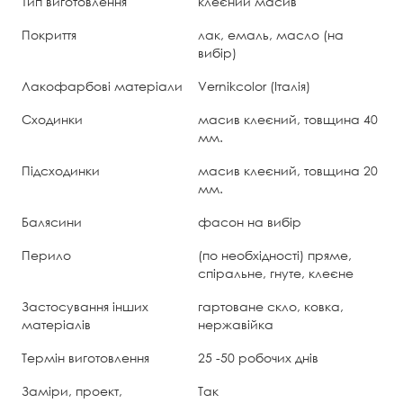
Тип виготовлення
клеєний масив
Покриття
лак, емаль, масло (на
вибір)
Лакофарбові матеріали
Vernikcolor (Італія)
Сходинки
масив клеєний, товщина 40
мм.
Підсходинки
масив клеєний, товщина 20
мм.
Балясини
фасон на вибір
Перило
(по необхідності) пряме,
спіральне, гнуте, клеєне
Застосування інших
гартоване скло, ковка,
матеріалів
нержавійка
Термін виготовлення
25 -50 робочих днів
Заміри, проект,
Так