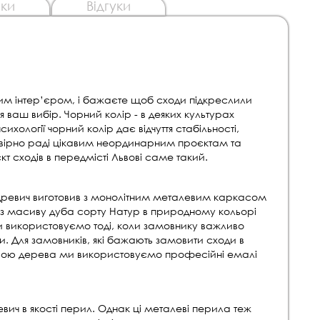
ки
Відгуки
м інтер’єром, і бажаєте щоб сходи підкреслили
я ваш вибір. Чорний колір - в деяких культурах
ихології чорний колір дає відчуття стабільності,
овірно раді цікавим неординарним проєктам та
 сходів в передмісті Львові саме такий.
Древич виготовив з монолітним металевим каркасом
з масиву дуба сорту Натур в природному кольорі
и використовуємо тоді, коли замовнику важливо
. Для замовників, які бажають замовити сходи в
рою дерева ми використовуємо професійні емалі
ич в якості перил. Однак ці металеві перила теж