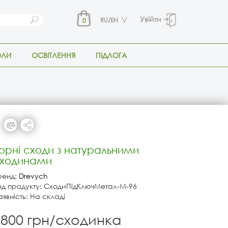
Увійти
RU/EN
0
ОЛИ
ОСВІТЛЕННЯ
ПІДЛОГА
орні сходи з натуральними
ходинами
ренд:
Drevych
од продукту: СходиПідКлючМетал-М-96
аявність: На складі
7800 грн/сходинка