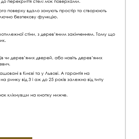
ж до перекриття стелі між поверхами.
ого поверху вдало зонують простір та створюють
ключно безпекову функцію.
отилежної стіни, з дерев’яним закінченням. Тому що
ик.
 чи дерев’яних дверей, або навіть дерев’яних
евич.
вані в Києві та у Львові. А гарантія на
 ринку від 3 і аж до 25 років залежно від типу
ок клікнувши на кнопку нижче.