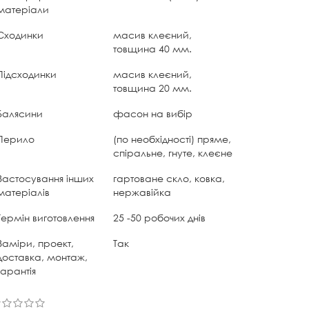
матеріали
Сходинки
масив клеєний,
товщина 40 мм.
Підсходинки
масив клеєний,
товщина 20 мм.
Балясини
фасон на вибір
Перило
(по необхідності) пряме,
спіральне, гнуте, клеєне
Застосування інших
гартоване скло, ковка,
матеріалів
нержавійка
Термін виготовлення
25 -50 робочих днів
Заміри, проект,
Так
доставка, монтаж,
гарантія