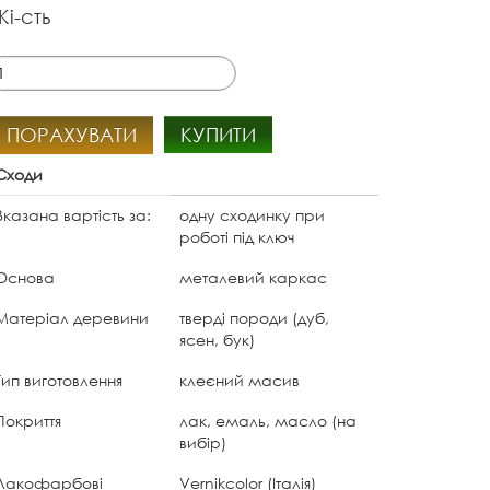
Кі-сть
ПОРАХУВАТИ
КУПИТИ
Сходи
Вказана вартість за:
одну сходинку при
роботі під ключ
Основа
металевий каркас
Матеріал деревини
тверді породи (дуб,
ясен, бук)
Тип виготовлення
клеєний масив
Покриття
лак, емаль, масло (на
вибір)
Лакофарбові
Vernikcolor (Італія)