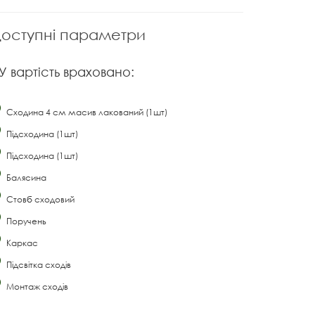
оступні параметри
У вартість враховано:
Сходина 4 см масив лакований (1шт)
Підсходина (1шт)
Підсходина (1шт)
Балясина
Стовб сходовий
Поручень
Каркас
Підсвітка сходів
Монтаж сходів