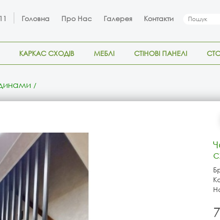
 11
Головна
Про Нас
Галерея
Контакти
КАРКАС СХОДІВ
МЕБЛІ
СТІНОВІ ПАНЕЛІ
СТ
одинами
Ч
с
Б
К
Н