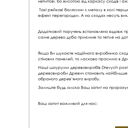
нетипові, бо висотою від каркасу сходів і а
Такі рейкові балясини з металу в холі перш
ефект перегородки. А на сходах несуть ви
Додатковий поручень встановлено вздовж пр
саме дерево дуба приємне та тепле на дот
Якщо Ви шукаєте надійного виробника сходів
стінових панелей, то ласкаво просимо в Др
Наші шоуруми деревовиробів Drevych розташо
деревовироби Древич становить найбільше на
обраного дерев’яного виробу.
Залиште будь алска Ваш запит на прорахун
Ваш запит важливий для нас: