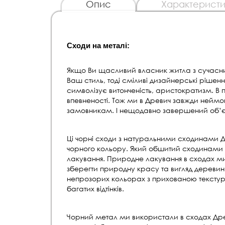
Опис
Характеристи
Сходи на металі: 
Якщо Ви щасливий власник житла з сучасни
Ваш стиль, тоді см
іливі дизайнерські рішенн
символізує витонченість, аристократизм. В пс
впевненості. Тож ми в Древич завжди нейм
замовникам. І нещодавно завершений об’єкт
Ці чорні сходи з натуральними сходинами 
чорного кольору. Який обшитий сходинами 
лакування. Природне лакування в сходах м
зберегти природну красу та вигляд деревини
непрозорих кольорах з прихованою тексту
багатих відтінків.
Чорний метал ми використали в сходах Древ