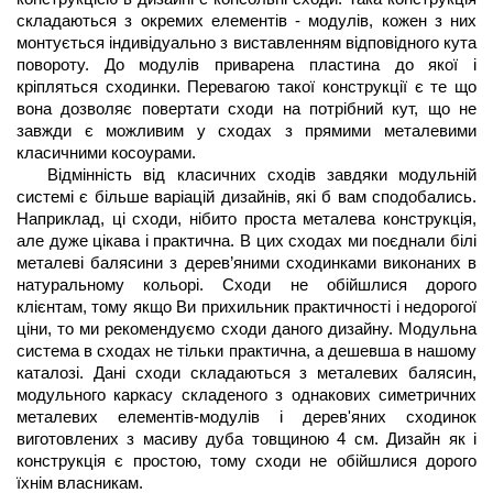
складаються з окремих елементів - модулів, кожен з них 
монтується індивідуально з виставленням відповідного кута 
повороту. До модулів приварена пластина до якої і 
кріпляться сходинки. Перевагою такої конструкції є те що 
вона дозволяє повертати сходи на потрібний кут, що не 
завжди є можливим у сходах з прямими металевими 
класичними косоурами.
Відмінність від класичних сходів завдяки модульній 
системі є більше варіацій дизайнів, які б вам сподобались. 
Наприклад, ці сходи, нібито проста металева конструкція, 
але дуже цікава і практична. В цих сходах ми поєднали білі 
металеві балясини з дерев’яними сходинками виконаних в 
натуральному кольорі. Сходи не обійшлися дорого 
клієнтам, тому якщо Ви прихильник практичності і недорогої 
ціни, то ми рекомендуємо сходи даного дизайну. 
Модульна 
система в сходах не тільки практична, а дешевша в нашому 
каталозі. Дані сходи складаються з металевих балясин, 
модульного каркасу складеного з однакових симетричних 
металевих елементів-модулів і дерев'яних сходинок 
виготовлених з масиву дуба товщиною 4 см. Дизайн як і 
конструкція є простою, тому сходи не обійшлися дорого 
їхнім власникам.