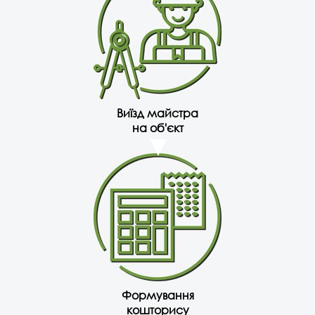
Виїзд майстра
на об'єкт
Формування
кошторису