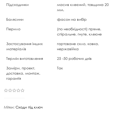
Підсходинки
масив клеєний, товщина 20
мм.
Балясини
фасон на вибір
Перило
(по необхідності) пряме,
спіральне, гнуте, клеєне
Застосування інших
гартоване скло, ковка,
матеріалів
нержавійка
Термін виготовлення
25 -50 робочих днів
Заміри, проект,
Так
доставка, монтаж,
гарантія
Мітки:
Сходи під ключ