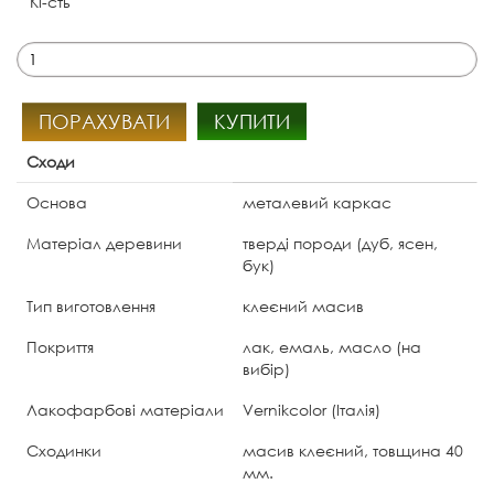
Кі-сть
ПОРАХУВАТИ
КУПИТИ
Сходи
Основа
металевий каркас
Матеріал деревини
тверді породи (дуб, ясен,
бук)
Тип виготовлення
клеєний масив
Покриття
лак, емаль, масло (на
вибір)
Лакофарбові матеріали
Vernikcolor (Італія)
Сходинки
масив клеєний, товщина 40
мм.