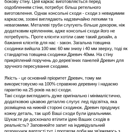
бокову стіну. Цей каркас виготовляється перед 
оздобленням стіни, потребує більш ретельного 
виготовлення. Однак консольні сходи - сходи з невидимим 
каркасом, ззовні виглядають надзвичайно легкими та 
невагомими. Металеві труби слугують більше декором, ніж 
додатковим кріпленням, адже консольні сходи його не 
потребують. Проте клієнти хотіли саме такий дизайн, а 
бажання клієнтів для нас - закон. Загальна товщина 
сходинки вийшла 100 мм: 60 мм знизу і 40 мм зверху, тоді як 
стандартна товщина сходинки Древич 40мм. На стіну 
прикріплений поручень до дерев'яних панелей Древич для 
зручного пересування сходами. 
Якість - це основний пріоритет Древич, тому ми 
використовуємо на 100% справжню деревину і надаємо 
гарантію на 25 років на всі сходи.  
Такі сходи виглядають дуже оригінально і мінімалістично, 
додатковою цікавою деталлю слугує лед підсвітка, яка 
розміщена на нижній стороні сходинок. Древич продумує 
кожну деталь, так щоб Ваші сходи були ідеальними. 
Шукаєте де досконало втілити ідею Ваших сходів в 
реальність? Заповнюйте запит на індивідуальний 
розрахунок вартості тут, і протягом доби ми зв’яжемось з 