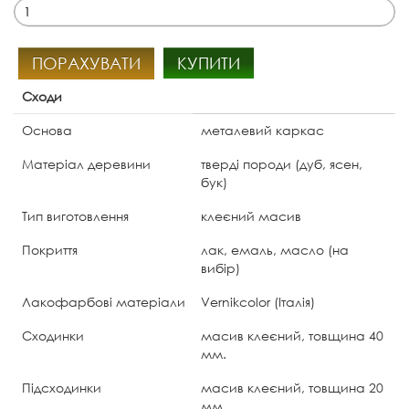
ПОРАХУВАТИ
КУПИТИ
Сходи
Основа
металевий каркас
Матеріал деревини
тверді породи (дуб, ясен,
бук)
Тип виготовлення
клеєний масив
Покриття
лак, емаль, масло (на
вибір)
Лакофарбові матеріали
Vernikcolor (Італія)
Сходинки
масив клеєний, товщина 40
мм.
Підсходинки
масив клеєний, товщина 20
мм.