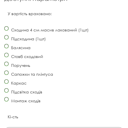
У вартість враховано:
Сходина 4 см масив лакований (1шт)
Підсходина (1шт)
Балясина
Стовб сходовий
Поручень
Сапожки та плінтуса
Каркас
Підсвітка сходів
Монтаж сходів
Кі-сть