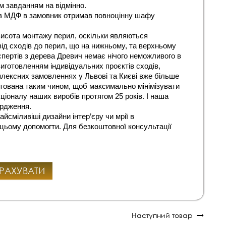
м завданням на відмінно.
з МДФ в замовник отримав повноцінну шафу 
исота монтажу перил, оскільки являються 
ід сходів до перил, що на нижньому, та верхньому 
пертів з дерева Древич немає нічого неможливого в 
готовленням індивідуальних проєктів сходів, 
плексних замовленнях у Львові та Києві вже більше 
тована таким чином, щоб максимально мінімізувати 
іоналу наших виробів протягом 25 років. І наша 
ердження.
йсміливіші дизайни інтер’єру чи мрії в 
ьому допомогти. Для безкоштовної консультації 
РАХУВАТИ
Наступний товар