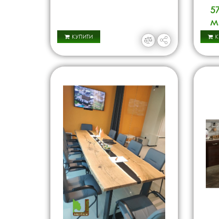
57
м
КУПИТИ
К