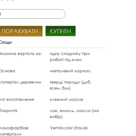
ПОРАХУВАТИ
КУПИТИ
Сходи
Вказана вартість за:
одну сходинку при
роботі під ключ
Основа
металевий каркас
Матеріал деревини
тверді породи (дуб,
ясен, бук)
Тип виготовлення
клеєний масив
Покриття
лак, емаль, масло (на
вибір)
Лакофарбові
Vernikcolor (Італія)
матеріали