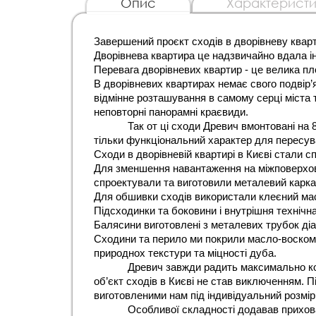
Опис
Характеристи
Завершений проєкт сходів в дворівневу кварти
Дворівнева квартира це надзвичайно вдала ін
Перевага дворівневих квартир - це велика пл
В дворівневих квартирах немає свого подвір’я
відмінне розташування в самому серці міста та
неповторні панорамні краєвиди.
Так от ці сходи Древич вмонтовані на 8
тільки функціональний характер для пересув
Сходи в дворівневій квартирі в Києві стали 
Для зменшення навантаження на міжповерхов
спроектували та виготовили металевий карка
Для обшивки сходів використали клеєний ма
Підсходинки та боковини і внутрішня технічн
Балясини виготовлені з металевих трубок ді
Сходини та перило ми покрили масло-воском 
природнох текстури та міцності дуба.
Древич завжди радить максимально кор
об’єкт сходів в Києві не став виключенням. 
виготовленими нам під індивідуальний розмір
Особливої складності додавав прихован