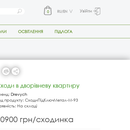
Увійти
RU/EN
0
ОЛИ
ОСВІТЛЕННЯ
ПІДЛОГА
ходи в дворівневу квартиру
ренд:
Drevych
од продукту: СходиПідКлючМетал-М-93
аявність: На складі
10900 грн/сходинка