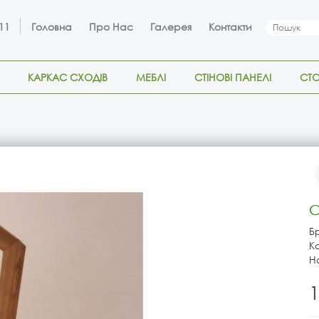
 11
Головна
Про Нас
Галерея
Контакти
КАРКАС СХОДІВ
МЕБЛІ
СТІНОВІ ПАНЕЛІ
СТ
С
Б
К
Н