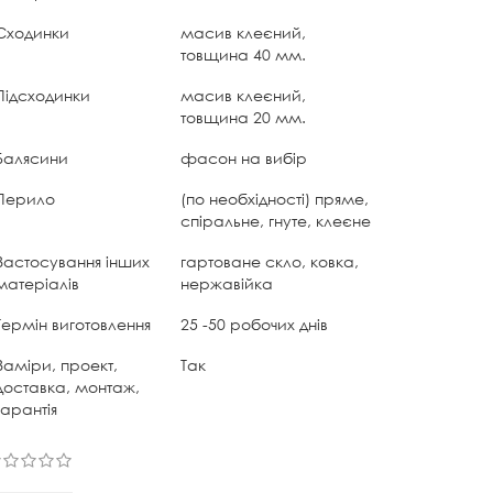
Сходинки
масив клеєний,
товщина 40 мм.
Підсходинки
масив клеєний,
товщина 20 мм.
Балясини
фасон на вибір
Перило
(по необхідності) пряме,
спіральне, гнуте, клеєне
Застосування інших
гартоване скло, ковка,
матеріалів
нержавійка
Термін виготовлення
25 -50 робочих днів
Заміри, проект,
Так
доставка, монтаж,
гарантія