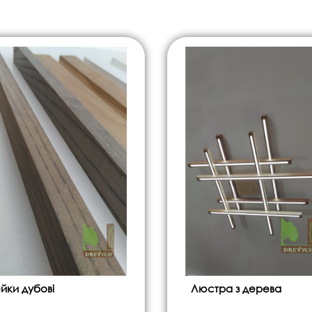
йки дубові
Люстра з дерева