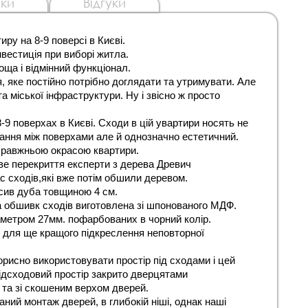
ки
Відгуки
ру на 8-9 поверсі в Києві.
вестиція при виборі житла.
оща і відмінний функціонал.
, яке постійно потрібно доглядати та утримувати. Але 
 міської інфраструктури. Ну і звісно ж просто 
-9 поверхах в Києві. Сходи в цій увартири носять не 
ання між поверхами але й однозначно естетичний. 
справжньою окрасою квартири.
е перекриття експерти з дерева Древич 
с сходів,які вже потім обшили деревом.
сив дуба товщиною 4 см.
а обшивк сходів виготовлена зі шпонованого МДФ.
аметром 27мм. пофарбованих в чорний колір.
для ще кращого підкреслення неповторної 
исно використовувати простір під сходами і цей 
Підсходовий простір закрито дверцятами 
 та зі скошеним верхом дверей.
ий монтаж дверей, в глибокій ніші, однак наші 