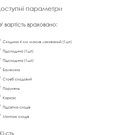
оступні параметри
У вартість враховано:
Сходина 4 см масив лакований (1шт)
Підсходина (1шт)
Підсходина (1шт)
Балясина
Стовб сходовий
Поручень
Каркас
Підсвітка сходів
Монтаж сходів
Кі-сть