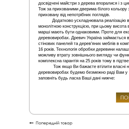
досвідчені майстри з дерева впоралися і з ци
Тож за прихованими дверима білого кольору 
приховану від непотрібних поглядів.
Додатково ускладнювала реалізацію в
монолітною конструкцією, при цьому висота в
марші мають бути однаковими. Проте для екс
деревовиробах. Древич Україна займається ви
стінових панелей та дерев’яних меблів в ком
16 років. Технологія обробки деревини налаш
можливу втрату зовнішнього вигляду чи функц
комплексна гарантія на 25 років тому в підтв
 Тож якщо Ви бажаєте втілити власні на
деревовиробах будемо безмежно раді Вам у ц
заповніть будь ласка Ваші дані нижче:
ПО
Попередній товар