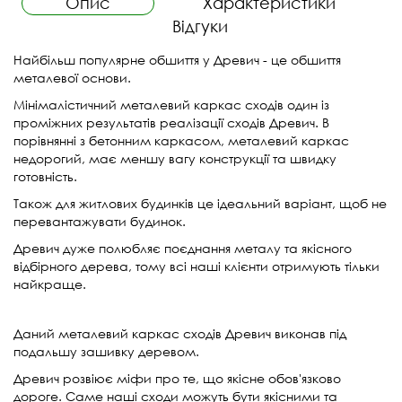
Опис
Характеристики
Відгуки
Найбільш популярне обшиття у Древич - це обшиття
металевої основи.
Мінімалістичний металевий каркас сходів один із
проміжних результатів реалізації сходів Древич. В
порівнянні з бетонним каркасом, металевий каркас
недорогий, має меншу вагу конструкції та швидку
готовність.
Також для житлових будинків це ідеальний варіант, щоб не
перевантажувати будинок.
Древич дуже полюбляє поєднання металу та якісного
відбірного дерева, тому всі наші клієнти отримують тільки
найкраще.
Даний металевий каркас сходів Древич виконав під
подальшу зашивку деревом.
Древич розвіює міфи про те, що якісне обов'язково
дороге. Саме наші сходи можуть бути якісними та