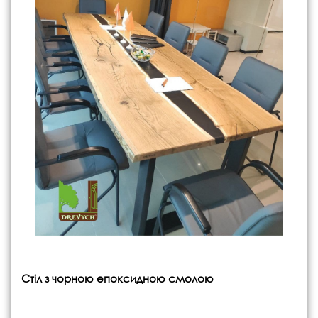
Стіл з чорною епоксидною смолою