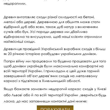
недорогими.
Древич виготовляє сходи різної складності на бетоні,
металі або дереві. Деревиною для обшиття може стати
відбірний дуб або ясен, також дуб натур з включенням
сучків або бук. Усі породи дерева ми дбайливо
відбираємо та висушуємо, щоб наші клієнти отримали
найякісніші сходи.
Древич-це провідний Український виробник сходів з більш
як 20 річною історією розбудови українських домівок.
Попри війну ми працю
вали та будемо працювати для того
щоб домівки українців були максимально комфортні на
всій території України. І прикладом є цей дуже гарний
завершений об’єкт дерев’яних сходів на металевому
каркасі з підсвіткою в Хмельницькій області.
Якщо бажаєте замовити недорогий каркас сходів у Києві
або Львові або й по всій території України ,зверніться будь
ласка, до нас заповнивши контактні дані нижче:
ПОРАХУВАТИ