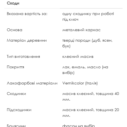
Сходи
Вказана вартість за:
одну сходинку при роботі
під ключ
Основа
металевий каркас
Матеріал деревини
тверді породи (дуб, ясен,
бук)
Тип виготовлення
клеєний масив
Покриття
лак, емаль, масло (на
вибір)
Лакофарбові матеріали
Vernikcolor (Італія)
Сходинки
масив клеєний, товщина 40
мм.
Підсходинки
масив клеєний, товщина 20
мм.
Балясини
фасон на вибір