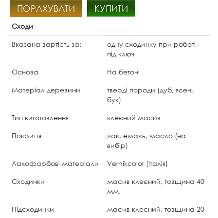
ПОРАХУВАТИ
КУПИТИ
Сходи
Вказана вартість за:
одну сходинку при роботі
під ключ
Основа
На бетоні
Матеріал деревини
тверді породи (дуб, ясен,
бук)
Тип виготовлення
клеєний масив
Покриття
лак, емаль, масло (на
вибір)
Лакофарбові матеріали
Vernikcolor (Італія)
Сходинки
масив клеєний, товщина 40
мм.
Підсходинки
масив клеєний, товщина 20