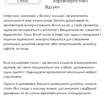
Опис
Характеристики
Відгуки
Інтер’єри, виконані у білому кольорі, не втрачають
актуальності вже кілька років. Багато дизайнерів та
архітекторів використовують білий колір у своїх проектах,
адже він асоціюється з чистотою і бездоганністю, свіжістю і
відкритістю. Тому білий колір в інтер’єрі, вдало поєднанні з
іншими відтінками, використовується для створення
розкішних дизайнів квартир або апартаментів, дизайну
офісів та інше.
Біла кольорова гама – це велика кількість різноманітних
відтінків, які легко поєднуються між собою, доповнюючи
один одного і підвищуючи вражаючий візуальний ефект
сприйняття.
Одним із доповнень Вашого розкішного дизайну можуть
стати білі сходи з масиву ясена, що виконані з відбірної
деревини та за усіма европейськими стандартами.