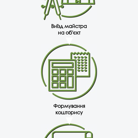
Виїзд майстра
на об'єкт
Формування
кошторису