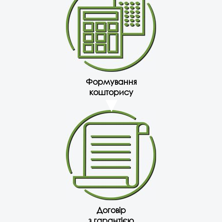
Формування
кошторису
Договір
з гарантією