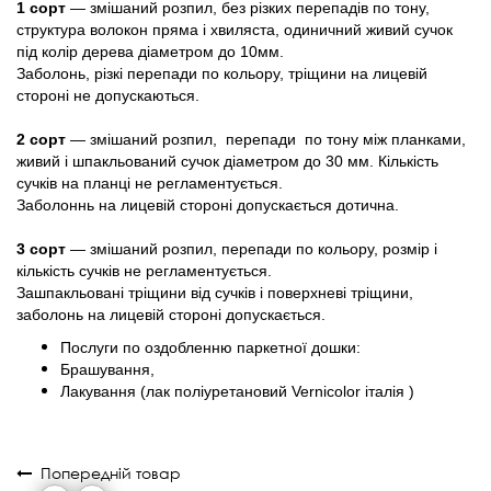
1 сорт
— змішаний розпил, без різких перепадів по тону,
структура волокон пряма і хвиляста, одиничний живий сучок
під колір дерева діаметром до 10мм.
Заболонь, різкі перепади по кольору, тріщини на лицевій
стороні не допускаються.
2 сорт
— змішаний розпил, перепади по тону між планками,
живий і шпакльований сучок діаметром до 30 мм. Кількість
сучків на планці не регламентується.
Заболоннь на лицевій стороні допускається дотична.
3 сорт
— змішаний розпил, перепади по кольору, розмір і
кількість сучків не регламентується.
Зашпакльовані тріщини від сучків і поверхневі тріщини,
заболонь на лицевій стороні допускається.
Послуги по оздобленню паркетної дошки:
Брашування,
Лакування (лак поліуретановий Vernicolor італія )
Попередній товар