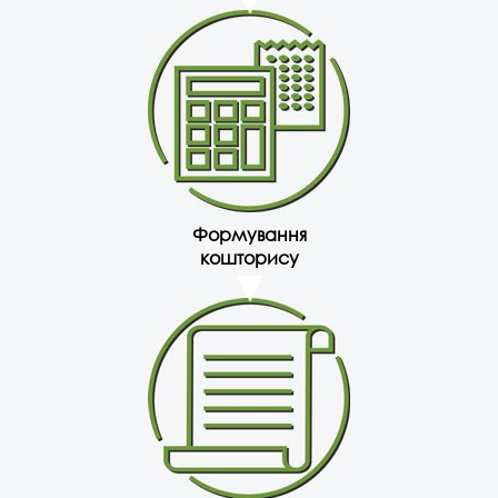
Формування
кошторису