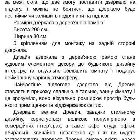
за межі скла, що дає змогу поставити дзеркало на 
підлогу, і можна не боятися, що дзеркало буде 
нестійким чи залишить подряпини на підлозі.
Розміри дзеркала з дерев'яною рамою:
Висота 200 см.
Ширина 80 см.
З кріпленням для монтажу на задній стороні 
дзеркала.
Дизайн дзеркала з дерев'яною рамою стане 
чудовим елементом декору до будь-якого дизайну 
інтер'єру, та візуально збільшить кімнату і подарує 
неймовірну чарівну атмосферу.
Найчастіше підлогове дзеркало від Древич 
ставлять в прихожу, спальню, вітальню, ванну кімнату. І 
це зрозуміло, воно візуально розширює простір будь-
якого приміщення та віддзеркалює світло. 
Дзеркало велике Древич, завдяки стильному 
дизайну, користується великою популярністю в 
комерційних інтер’єрах, а саме: кафе, студії, офіси, 
вбиральні. Звичайно, незалежно де і як ви будете 
застосовувати дзеркало Древич, висока якість, краса 