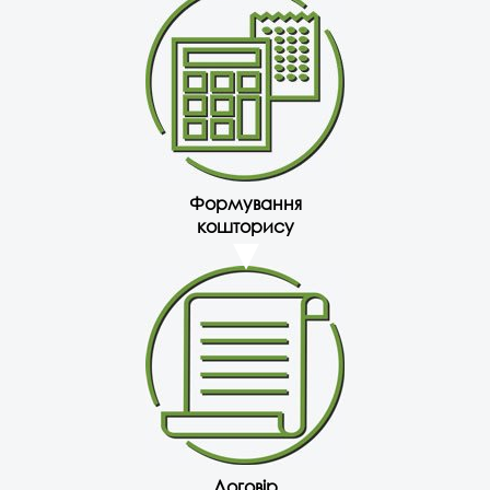
Формування
кошторису
Договір