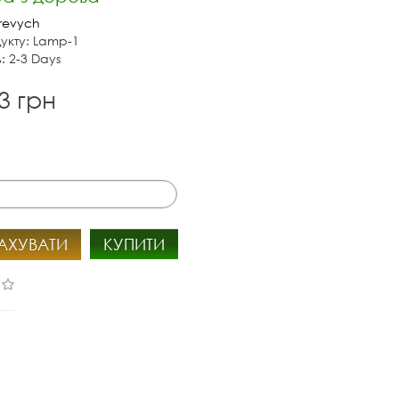
revych
укту: Lamp-1
: 2-3 Days
3 грн
АХУВАТИ
КУПИТИ