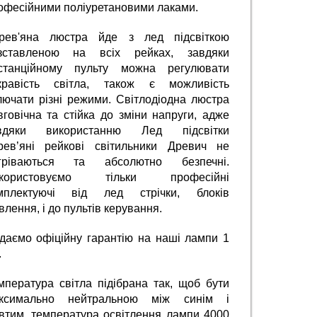
офесійними поліуретановими лаками.
рев'яна люстра йде з лед підсвіткою 
зставленою на всіх рейках, завдяки 
станційному пульту можна регулювати 
кравість світла, також є можливість 
лючати різні режими. Світлодіодна люстра 
вговічна та стійка до зміни напруги, адже 
вдяки використанню Лед підсвітки 
рев’яні рейкові світильники Древич не 
гріваються та абсолютно безпечні. 
користовуємо тільки професійні 
мплектуючі від лед стрічки, блоків 
влення, і до пультів керування.
даємо офіційну гарантію на наші лампи 1 
.
мпература світла підібрана так, щоб бути 
ксимально нейтральною між синім і 
втим, температура освітлення лампи 4000 