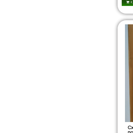
К
Сх
по