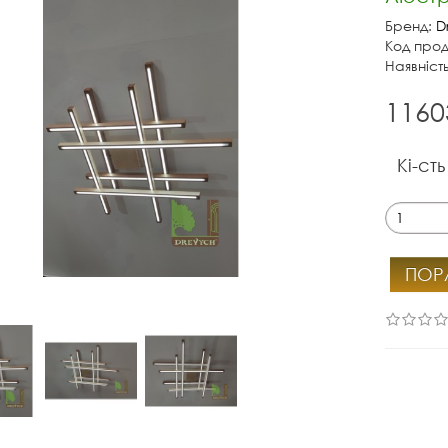
Бренд:
D
Код прод
Наявність
1160
Кі-сть
ПОР