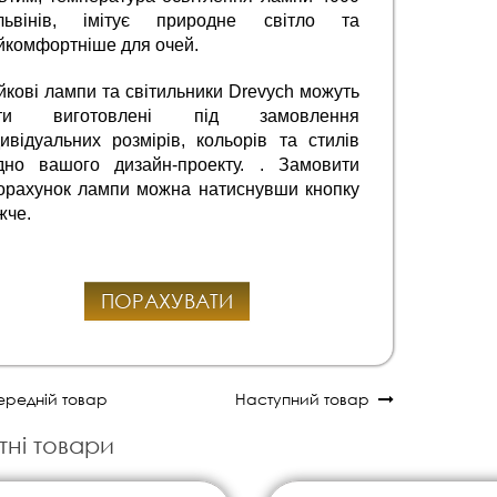
львінів, імітує природне світло та 
йкомфортніше для очей.
йкові лампи та світильники Drevych можуть 
ти виготовлені під замовлення 
дивідуальних розмірів, кольорів та стилів 
ідно вашого дизайн-проекту. . Замовити 
орахунок лампи можна натиснувши кнопку 
жче.
ПОРАХУВАТИ
редній товар
Наступний товар
тні товари