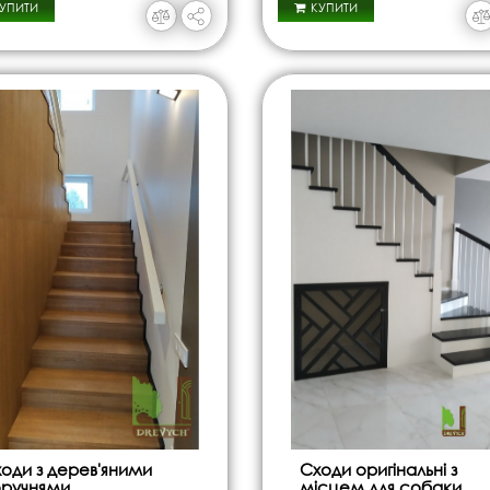
УПИТИ
КУПИТИ
оди з дерев'яними
Сходи оригінальні з
ручнями
місцем для собаки