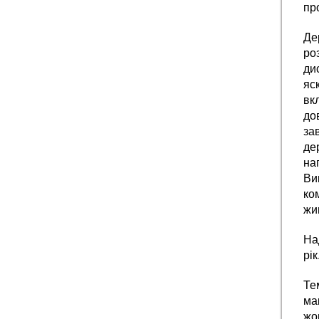
пр
Де
ро
ди
яс
вк
до
за
де
на
Ви
ко
жи
На
рік
Те
ма
жо