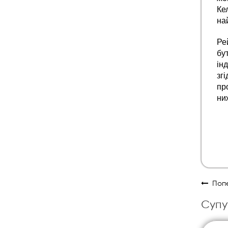
Ке
на
Ре
бу
ін
зг
пр
ни
Попе
Супу