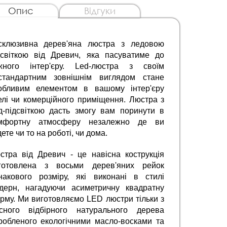
Опис
Відгуки
склюзивна дерев'яна люстра з ледовою 
дсвіткою від Древич, яка пасуватиме до 
жного інтер'єру. Led-люстра з своїм 
стандартним зовнішнім виглядом стане 
обливим елементом в вашому інтер'єру 
елі чи комерційного приміщення. Люстра з 
д-підсвіткою дасть змогу вам поринути в 
мфортну атмосферу незалежно де ви 
ете чи то на роботі, чи дома.
стра від Древич - це навісна кострукція 
готовлена з восьми дерев'яних рейок 
накового розміру, які виконані в стилі 
дерн, нагадуючи асиметричну квадратну 
рму. Ми виготовляємо LED люстри тільки з 
існого відбірного натурального дерева 
робленого екологічними масло-восками та 