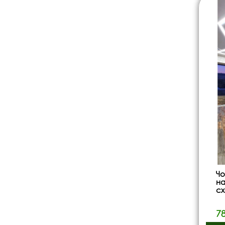
Чо
на
с
7