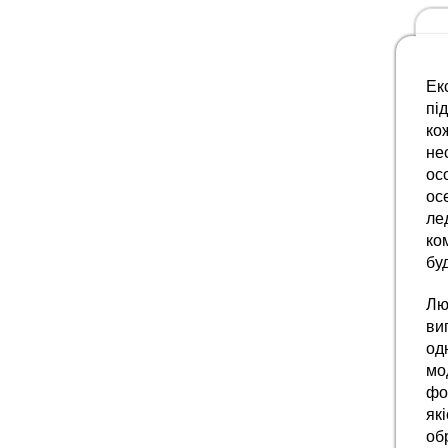
Ек
пі
ко
не
ос
ос
ле
ко
буд
Лю
ви
од
мо
фо
як
об