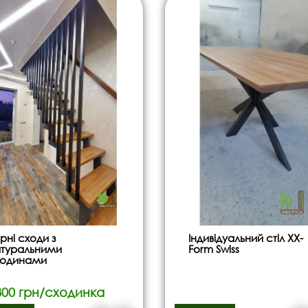
рні сходи з
Індивідуальний стіл XX-
туральними
Form Swiss
ходинами
800 грн/сходинка