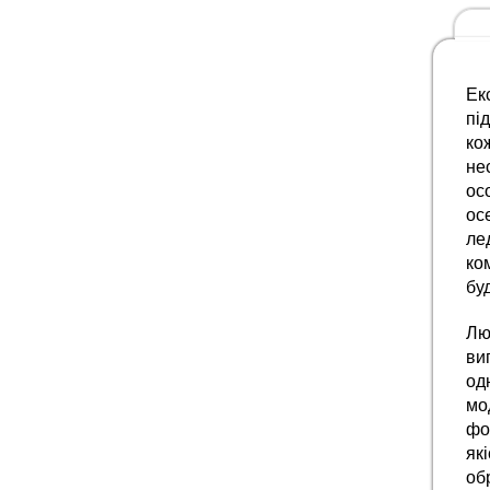
Ек
пі
ко
не
ос
ос
ле
ко
буд
Лю
ви
од
мо
фо
як
об