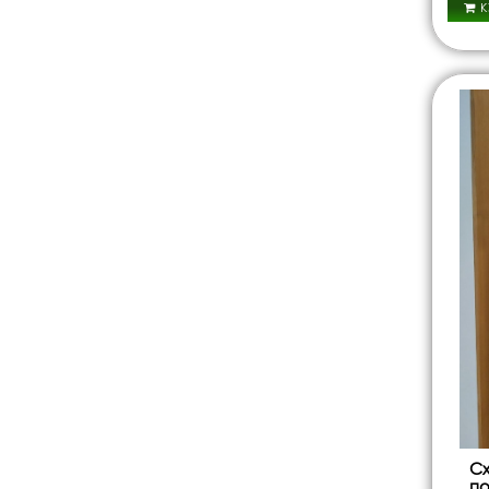
К
Сх
по