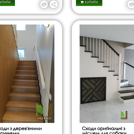
УПИТИ
КУПИТИ
оди з дерев'яними
Сходи оригінальні з
ручнями
місцем для собаки