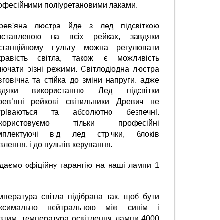
офесійними поліуретановими лаками.
рев'яна люстра йде з лед підсвіткою 
зставленою на всіх рейках, завдяки 
станційному пульту можна регулювати 
кравість світла, також є можливість 
лючати різні режими. Світлодіодна люстра 
вговічна та стійка до зміни напруги, адже 
вдяки використанню Лед підсвітки 
рев’яні рейкові світильники Древич не 
гріваються та абсолютно безпечні. 
користовуємо тільки професійні 
мплектуючі від лед стрічки, блоків 
влення, і до пультів керування.
даємо офіційну гарантію на наші лампи 1 
.
мпература світла підібрана так, щоб бути 
ксимально нейтральною між синім і 
втим, температура освітлення лампи 4000 