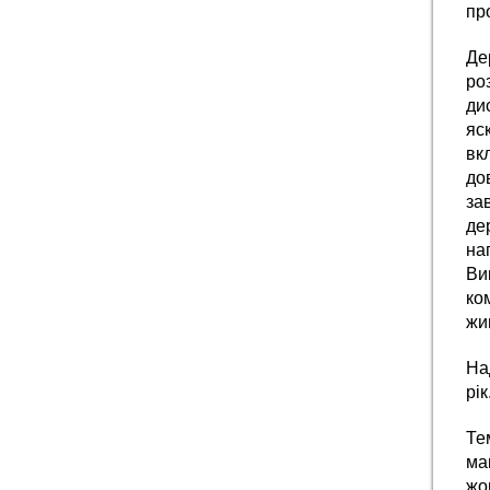
пр
Де
ро
ди
яс
вк
до
за
де
на
Ви
ко
жи
На
рік
Те
ма
жо