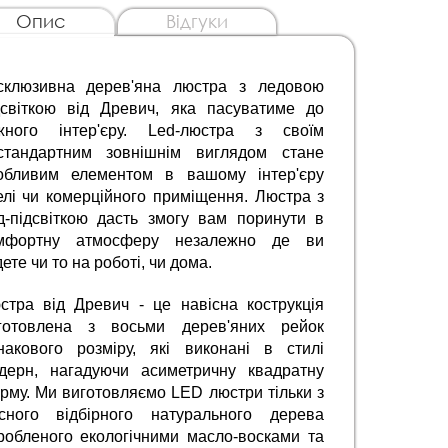
Опис
Відгуки
склюзивна дерев'яна люстра з ледовою 
дсвіткою від Древич, яка пасуватиме до 
жного інтер'єру. Led-люстра з своїм 
стандартним зовнішнім виглядом стане 
обливим елементом в вашому інтер'єру 
елі чи комерційного приміщення. Люстра з 
д-підсвіткою дасть змогу вам поринути в 
мфортну атмосферу незалежно де ви 
ете чи то на роботі, чи дома.
стра від Древич - це навісна кострукція 
готовлена з восьми дерев'яних рейок 
накового розміру, які виконані в стилі 
дерн, нагадуючи асиметричну квадратну 
рму. Ми виготовляємо LED люстри тільки з 
існого відбірного натурального дерева 
робленого екологічними масло-восками та 