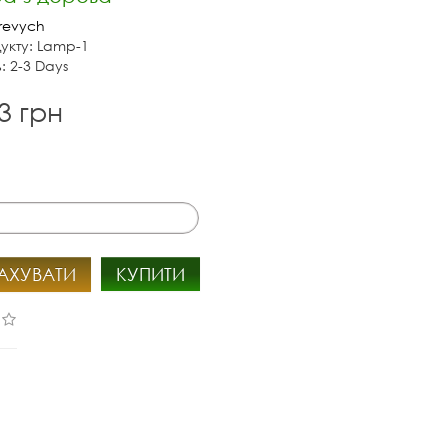
revych
укту: Lamp-1
: 2-3 Days
3 грн
АХУВАТИ
КУПИТИ