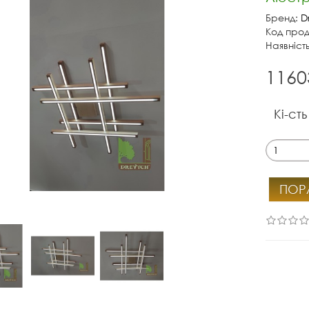
Бренд:
D
Код прод
Наявність
1160
Кі-сть
ПОР