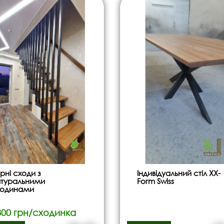
рні сходи з
Індивідуальний стіл XX-
туральними
Form Swiss
ходинами
800 грн/сходинка