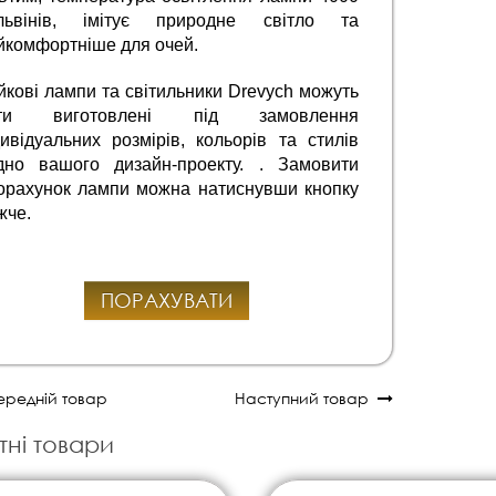
львінів, імітує природне світло та 
йкомфортніше для очей.
йкові лампи та світильники Drevych можуть 
ти виготовлені під замовлення 
дивідуальних розмірів, кольорів та стилів 
ідно вашого дизайн-проекту. . Замовити 
орахунок лампи можна натиснувши кнопку 
жче.
ПОРАХУВАТИ
редній товар
Наступний товар
тні товари