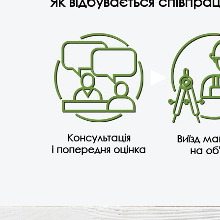
Як відбувається співпрац
Консультація
Виїзд м
і попередня оцінка
на об