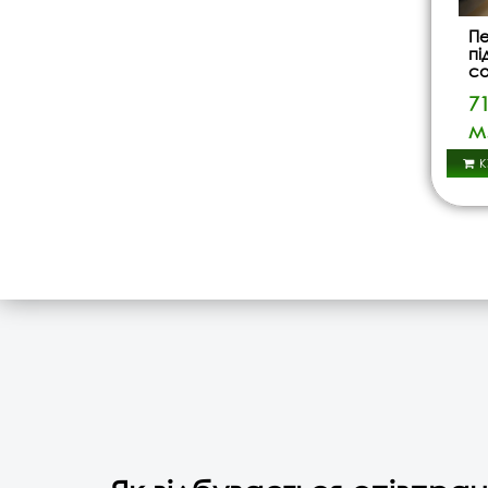
Пе
пі
с
71
м
К