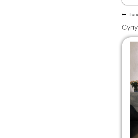
Попе
Супу