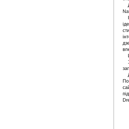
Nat
ід
ст
ін
дз
вп
за
По
са
пі
Dr