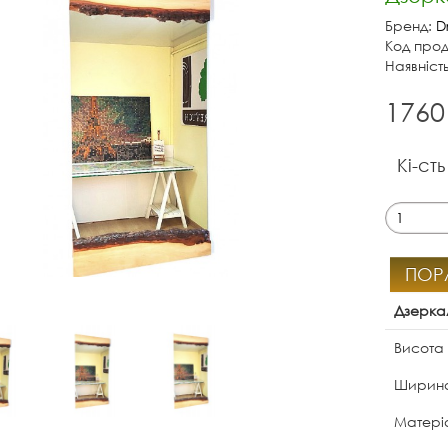
Бренд:
D
Код проду
Наявніст
1760
Кі-сть
ПОР
Дзерка
Висота
Ширина
Матері