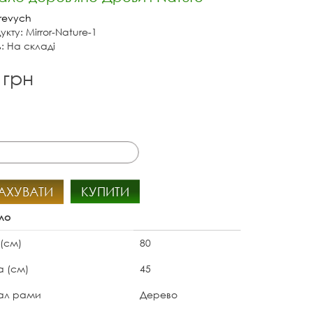
revych
кту: Mirror-Nature-1
ь: На складі
 грн
АХУВАТИ
КУПИТИ
ло
 (см)
80
 (см)
45
ал рами
Дерево