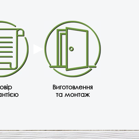
овір
Виготовлення
антією
та монтаж