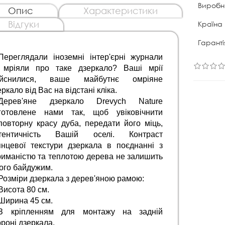
Виробн
Опис
Характеристики
Відгуки
Країна
Гаранті
Переглядали іноземні інтер'єрні журнали 
 мріяли про таке дзеркало? Ваші мрії 
ійснилися, ваше майбутнє омріяне 
ркало від Вас на відстані кліка.
Дерев'яне дзеркало Drevych Nature 
готовлене нами так, щоб увіковічнити 
повторну красу дуба, передати його міць, 
тентичність Вашій оселі. Контраст 
янцевої текстури дзеркала в поєднанні з 
риманістю та теплотою дерева не залишить 
кого байдужим. 
Розміри дзеркала з дерев'яною рамою:
Висота 80 см.
Ширина 45 см.
З кріпленням для монтажу на задній 
ороні дзеркала.