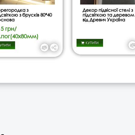
регородка з
Декор підвісної стелі з
дсвіткою з брусків 80*40
підсвіткою та деревом
основа
від Древич Україна
5 грн/
.пог(40х80мм)
КУПИТИ
УПИТИ