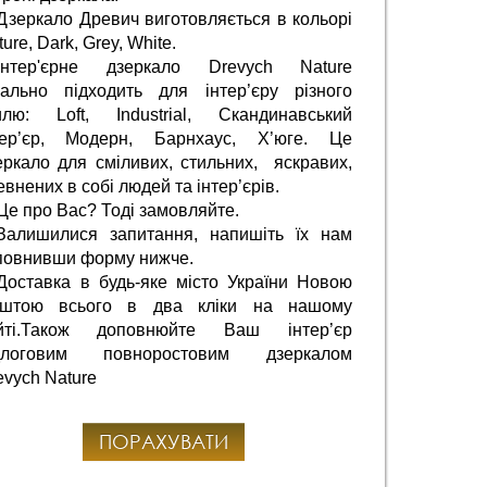
Дзеркало Древич виготовляється в кольорі 
ure, Dark, Grey, White.
Інтер'єрне дзеркало Drevych Nature
еально підходить для інтер’єру різного 
илю: Loft, Industrial, Скандинавський 
тер’єр, Модерн, Барнхаус, Х’юге. Це 
еркало для сміливих, стильних,  яскравих, 
евнених в собі людей та інтер’єрів.
Це про Вас? Тоді замовляйте.
Залишилися запитання, напишіть їх нам 
повнивши форму нижче.
Доставка в будь-яке місто України Новою 
штою всього в два кліки на нашому 
йті.Також доповнюйте Ваш інтер’єр 
длоговим повноростовим дзеркалом 
evych Nature
ПОРАХУВАТИ