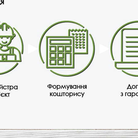
я
Формування
Дог
айстра
кошторису
з гар
'єкт