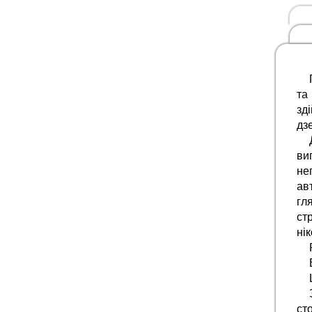
та
зд
дзе
ви
не
ав
гл
ст
ні
ст