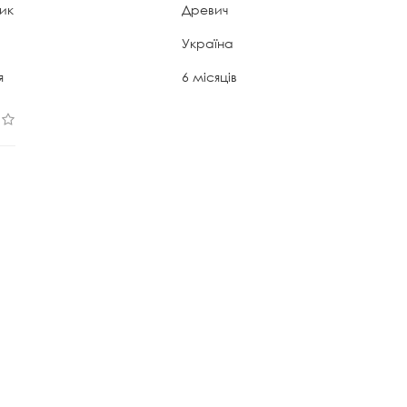
ик
Древич
Україна
я
6 місяців