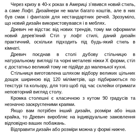
Через кризу в 40-х роках в Америці з'явився новий стиль, 
а саме Лофт. Дизайнери не мали багато коштів, але в них 
був смак і фантазія для нестандартних речей. Зрозуміло, 
що новий дизайн використовувався і в меблях.
Древич не відстає від нових трендів, тому ми оформили 
новий дерев’яний Стіл у лофт стилі, даний дизайн 
практичний, оскільки підходить під будь-який стиль в 
кімнаті. 
Древич поєднав в столі дубову стільницю в 
натуральному вигляді та чорні металеві ніжки Х форми, стіл 
є достатньо великий тому не підійде до маленької кухні. 
Стільниця виготовлена шляхом відбору великих цільних 
дощок шириною від 120 міліметрів, що підбираються по 
текстурі та кольору, для того щоб під час склейки отримати 
неповторний вигляд столу.
Кромка столешні є класичною з кутом 90 градусів та 
незначно заокругленими краями.
Якщо вам потрібен інший дизайн, розміри або інша 
крайка, то Древич виробляє на індивідуальне замовлення 
відповідно ваших побажань.
Відправити дизайн або розміри можна у формі нижче.