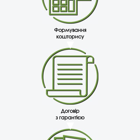
Формування
кошторису
Договір
з гарантією