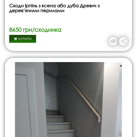
Сходи Ірпінь з ясена або дуба Древич з
дерев’яними перилами
8650 грн/сходинка
КУПИТИ