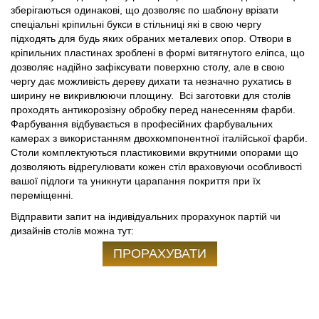
зберігаються одинакові, що дозволяє по шаблону врізати
спеціальні кріпильні букси в стільниці які в свою чергу
підходять для будь яких обраних металевих опор. Отвори в
кріпильних пластинах зроблені в формі витягнутого еліпса, що
дозволяє надійно зафіксувати поверхню столу, але в свою
чергу дає можливість дереву дихати та незначно рухатись в
ширину не викривлюючи площину. Всі заготовки для столів
проходять антикорозізну обробку перед нанесенням фарби.
Фарбування відбувається в професійних фарбувальних
камерах з використанням двохкомпонентної італійської фарби.
Столи комплектуються пластиковими вкрутними опорами що
дозволяють відрегулювати кожен стіл враховуючи особливості
вашої підлоги та уникнути царапання покриття при їх
переміщенні.
Відправити запит на індивідуальних прорахунок партій чи
дизайнів столів можна тут:
ПРОРАХУВАТИ