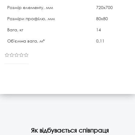
Розмір елементу, мм
720х700
Розміри профілю, мм
80х80
Вага, кг
14
Об'ємна вага, м³
0,11
Як відбувається співпраця