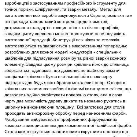
виробництві з застосуванням професійного інструменту для
точної порізки, шліфування, та зварки металу. Метал для
виготовлення всіх виробів закуповується з Європи, оскільки там
він проходить жорсткіший контроль щодо геометрії,
дотримання стандартів товщин стінок та січень профілів,
завдяки цьому впевнено можна гарантувати незмінну якість
виготовленої продукції. Конструкції всіх ніжок та стелажів
виготовляються та зварюються з використанням попередньо
розроблених для кожної моделі кондукторів - спеціальних
шаблонів для підпасування розміру та рівної зварки кожного
елементу. Завдяки цьому розміри кріплень ніжок до стільниць
зберігаються одинакові, що дозволяє по шаблону врізати
спеціальні кріпильні букси в стільниці які в свою чергу
підходять для будь яких обраних металевих опор. Отвори в
кріпильних пластинах зроблені в формі витягнутого еліпса, що
дозволяє надійно зафіксувати поверхню столу, але в свою
чергу дає можливість дереву дихати та незначно рухатись в
ширину не викривлюючи площину. Всі заготовки для столів
проходять антикорозізну обробку перед нанесенням фарби.
Фарбування відбувається в професійних фарбувальних
камерах з використанням двохкомпонентної італійської фарби.
Столи комплектуються пластиковими вкрутними опорами що