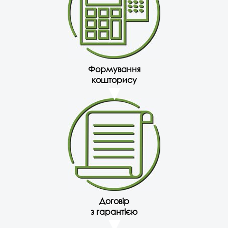
Формування
кошторису
Договір
з гарантією