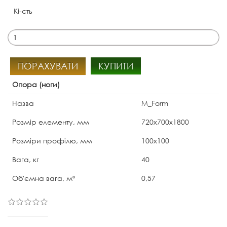
Кі-сть
ПОРАХУВАТИ
КУПИТИ
Опора (ноги)
Назва
M_Form
Розмір елементу, мм
720х700x1800
Розміри профілю, мм
100х100
Вага, кг
40
Об'ємна вага, м³
0,57