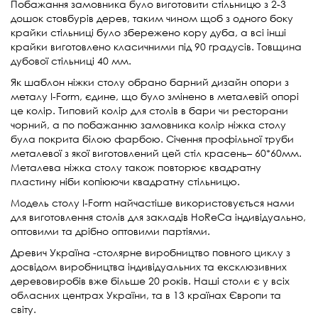
Побажання замовника було виготовити стільницю з 2-3
дошок стовбурів дерев, таким чином щоб з одного боку
крайки стільниці було збережено кору дуба, а всі інші
крайки виготовлено класичними під 90 градусів. Товщина
дубової стільниці 40 мм.
Як шаблон ніжки столу обрано барний дизайн опори з
металу I-Form, єдине, що було змінено в металевій опорі
це колір. Типовий колір для столів в бари чи ресторани
чорний, а по побажанню замовника колір ніжка столу
була покрита білою фарбою. Січення профільної труби
металевої з якої виготовлений цей стіл красень– 60*60мм.
Металева ніжка столу також повторює квадратну
пластину ніби копіюючи квадратну стільницю.
Модель столу I-Form найчастіше використовується нами
для виготовлення столів для закладів HoReCa індивідуально,
оптовими та дрібно оптовими партіями.
Древич Україна -столярне виробництво повного циклу з
досвідом виробництва індивідуальних та ексклюзивних
деревовиробів вже більше 20 років. Наші столи є у всіх
обласних центрах України, та в 13 країнах Європи та
світу.