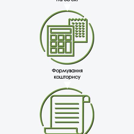
Формування
кошторису