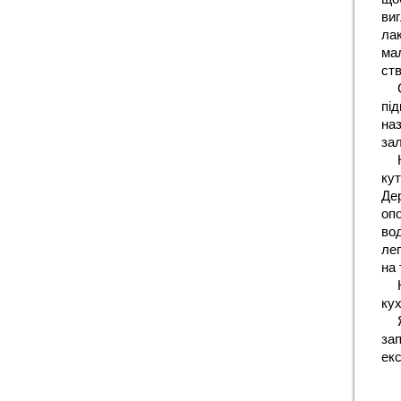
ви
лак
ма
ств
пі
на
зал
кут
Де
оп
во
лег
на 
кух
за
екс