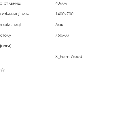
 стільниці
40мм
 стільниці, мм
1400x700
я стільниці
Лак
 столу
760мм
(ноги)
X_Form Wood