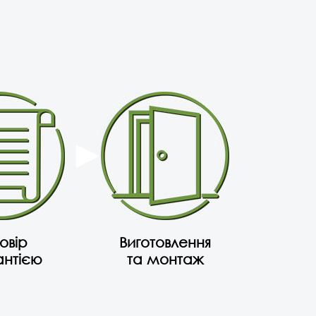
овір
Виготовлення
антією
та монтаж