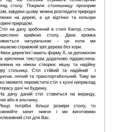
гляд столу. Покрили столешницу прозорим 
ом, завдяки цьому можна розглядати природні 
люнки на дереві, а це відтінки та кольори 
орені природою.
Стіл на дачу зроблений в стилі Кантрі, стиль 
дкреслено крайкою столу. Дана кромка 
зивається натуральною - це коли ми 
ишаємо справжній зріз дерева без кори.
Ніжки дерев'яні і мають форму Х, за допомогою 
а кріплення текстура додатково підкреслена. 
ревина на ніжках створює міцну та надійну 
ору стільниці. Стіл стійкий та надійний  і 
дночас легкий та транспортабельний. Тому ви 
ко зможете перемістити стіл з кухні наприклад 
терасу дачі чи будинку.
На дачу даний стіл ставиться на веранду, 
ню або в альтанку. 
Якщо потрібні більші розміри столу, то 
повнюйте запит нижче і ми виготовимо 
клюзивний стіл для Вас.