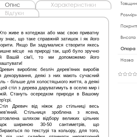
Товщина
Опис
Характеристики
Відгуки
Розміри
Покритт
Хто живе в котеджах або має свою приватну 
Висота
у знає, що таке справжній затишок і як його 
ворити. Якщо Ви задумалися створити якесь 
Опора 
ишне місце  на природі так, щоб було зручно 
ій Вашій сім'ї, то ми допоможемо його 
Назва
лаштувати!
Древич виробляє безліч дерев’яних виробів 
я декорування, деякі з них мають сучасний 
ль - більше для холостяцького життя, а деякі 
цей стіл з дерева даруватимуть в оселю мир і 
окій. Стануть осередком природи в Вашому 
ер’єрі.
Стіл Древич від ніжок до стільниці весь 
рев’яний. Стільниця зроблена з ясена, 
готовлена шляхом відбору великих цільних 
щок шириною 30-50 сантиметрів, що 
бираються по текстурі та кольору, для того, 
б під час склейки отримати неповторний 