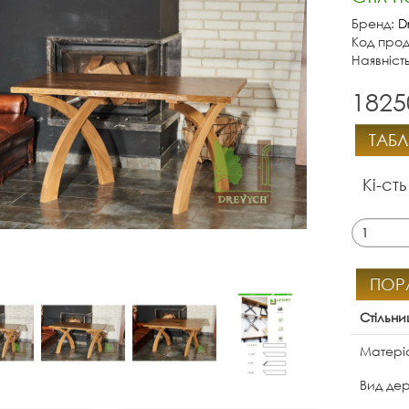
Бренд:
D
Код прод
Наявніст
1825
ТАБЛ
Кі-сть
ПОР
Стільни
Матеріа
Вид де