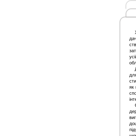
дач
ст
зат
ус
об
дл
сти
як 
сп
інт
де
ви
до
під
що