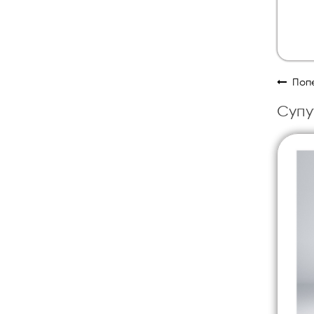
Попе
Супу