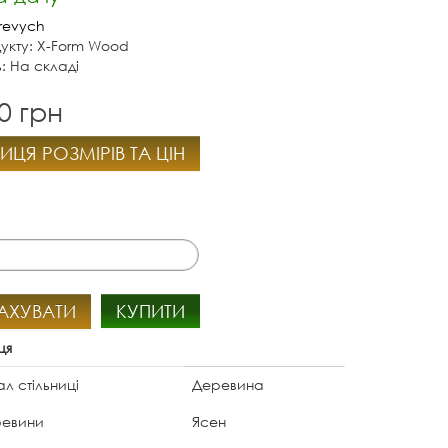
revych
укту: X-Form Wood
ь: На складі
0 грн
ИЦЯ РОЗМІРІВ ТА ЦІН
АХУВАТИ
КУПИТИ
ця
л стільниці
Деревина
ревини
Ясен