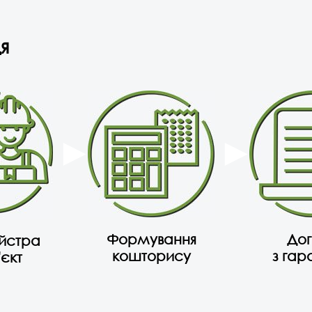
я
Формування
Дог
айстра
кошторису
з гар
'єкт