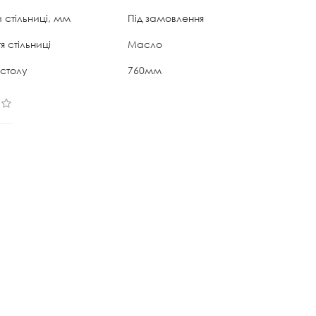
 стільниці, мм
Під замовлення
я стільниці
Масло
 столу
760мм