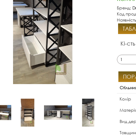
Бренд:
D
Код прод
Наявність
ТАБЛ
Кі-сть
ПОР
Стільни
Колір
Матеріа
Вид де
Товщина