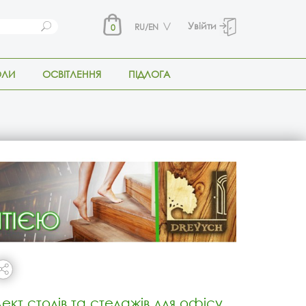
Увійти
RU/EN
0
ОЛИ
ОСВІТЛЕННЯ
ПІДЛОГА
ект столів та стелажів для офісу