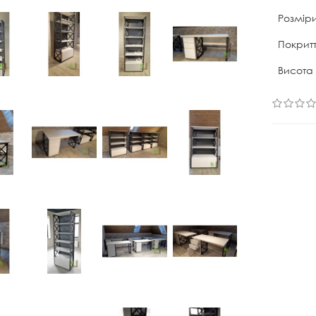
Розміри
Покритт
Висота