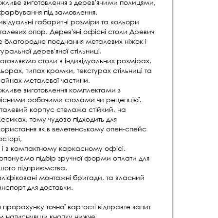
жливе виготовлення з дерев'яними полицями,
фарбування під замовлення.
ивідуальні габаритні розміри та кольори
талевих опор. Дерев'яні офісні столи Древич
це благородне поєднання металевих ніжок і
уральної дерев'яної стільниці.
отовляємо столи в індивідуальних розмірах,
ьорах, типах кромки, текстурах стільниці та
зайнах металевої частини.
жливе виготовлення комплектами з
існими робочими столами чи рецепцієї.
талевий корпус стелажа стійкий, на
есиках, тому чудово підходить для
користання як в велетенському опен-спейс
сторі,
к і в компактному каркасному офісі.
опонуємо підбір зручної форми оплати для
шого підприємства.
аліфіковані монтажні бригади, та власний
нспорт для доставки.
 прорахунку точної вартості відправте запит
м натиснувши кнопку нижче.