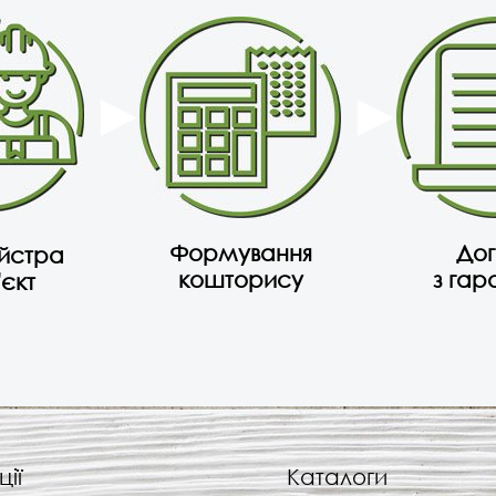
Формування
Дог
айстра
кошторису
з гар
'єкт
ції
Каталоги