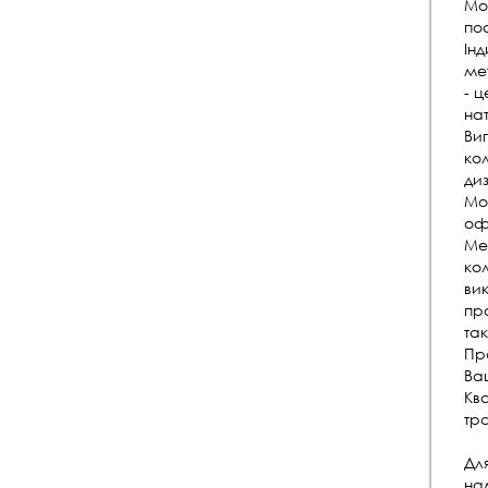
Мо
по
Інд
ме
- 
нат
Виг
кол
ди
Мо
оф
Ме
кол
ви
про
та
Пр
Ва
Кв
тра
Для
на