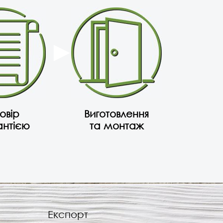
овір
Виготовлення
антією
та монтаж
Експорт