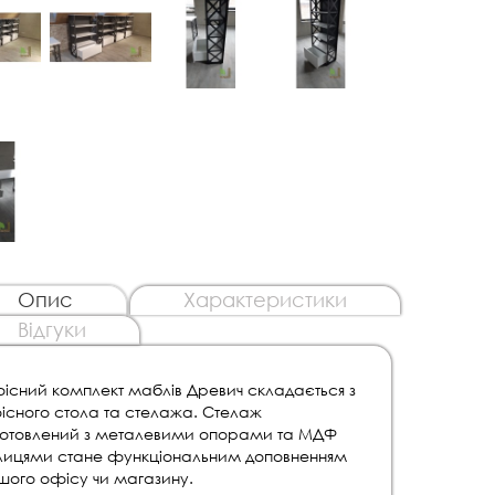
Опис
Характеристики
Відгуки
існий комплект маблів Древич складається з
існого стола та стелажа. Стелаж
готовлений з металевими опорами та МДФ
лицями стане функціональним доповненням
шого офісу чи магазину.