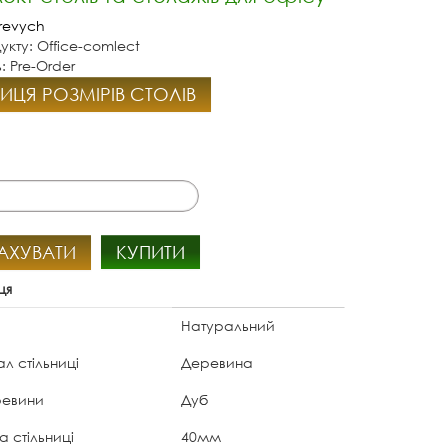
revych
укту: Office-comlect
: Pre-Order
ИЦЯ РОЗМІРІВ СТОЛІВ
АХУВАТИ
КУПИТИ
ця
Натуральний
л стільниці
Деревина
ревини
Дуб
 стільниці
40мм