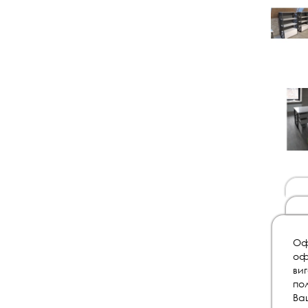
Оф
оф
ви
по
Ва