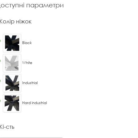
оступні параметри
Колір ніжок
Black
White
Industrial
Hard industrial
Кі-сть