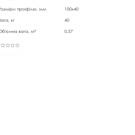
Розміри профілю, мм
100х40
Вага, кг
40
Об'ємна вага, м³
0,57