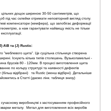
х цільних дощок шириною 30-50 сантиметрів, що
щоб під час склейки отримати неповторний вигляд столу.
леві компенсатори (кемфера), що запобігає деформації
геометрію, а нам гарантувати найвищу якість не тільки
 всього часу експлуатації.
J) A\B та
(J) Rustic
:
го "меблевого щита". Це суцільна стільниця створена
ирині. Існують кілька типів столешень. Вузьколамельні -
ина брусків 80 - 120мм. В процесі виготовлення щита
ванню по кольру структурі та наявності дефектів
 (більш відібрані) та Rustic (менш відбірні). Детальніше
 ознайомитись в Статті (даємо лінк. таблиця знизу)
 сучасному виробництві з застосуванням професійного
а зварки металу. Метал для виготовлення всіх виробів