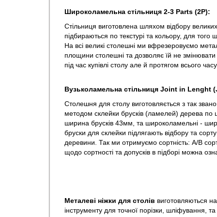
Широколамельна стільниця 2-3 Parts (2P):
Стільниця виготовлена шляхом відбору велики
підбираються по текстурі та кольору, для того 
На всі великі столешні ми вфрезеровуємо мета
площини столешні та дозволяє їй не змінювати 
під час купівлі столу але й протягом
Вузьколамельна стільниця Joint in Lenght (
Столешня для столу виготовляється з так звано
методом склейки брусків (ламелей) дерева по ш
ширина брусків 43мм, та широколамельні - шир
бруски для склейки підлягають відбору та сорту
деревини. Так ми отримуємо сортність: А/B сорт
щодо сортності та допусків в підборі можна
Металеві ніжки для столів
виготовляються на
інструменту для точної порізки, шліфування, т