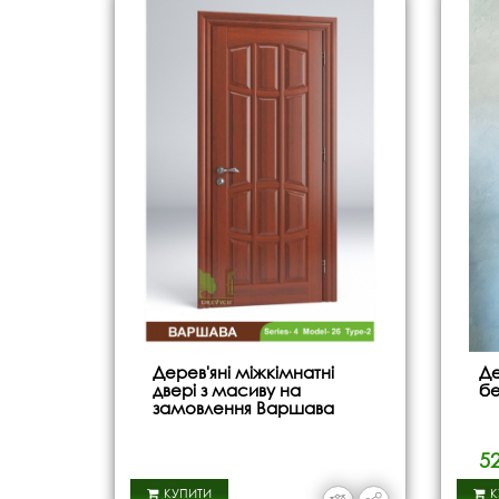
Дерев'яні міжкімнатні
Де
двері з масиву на
бе
замовлення Варшава
5
КУПИТИ
К