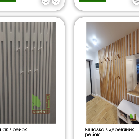
шак з рейок
Вішалка з дерев'яних
рейок