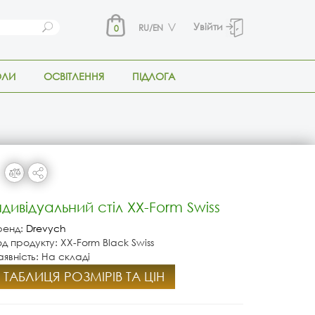
Увійти
RU/EN
0
ОЛИ
ОСВІТЛЕННЯ
ПІДЛОГА
ндивідуальний стіл XX-Form Swiss
ренд:
Drevych
од продукту: XX-Form Black Swiss
аявність: На складі
ТАБЛИЦЯ РОЗМІРІВ ТА ЦІН