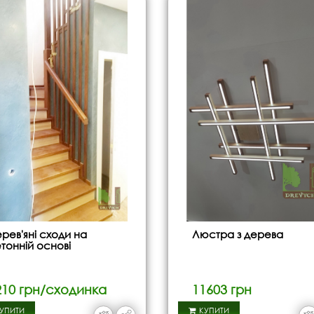
рев'яні сходи на
Люстра з дерева
тонній основі
210 грн/сходинка
11603 грн
УПИТИ
КУПИТИ