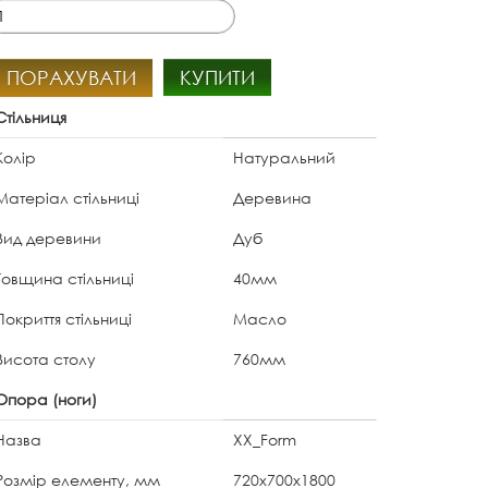
ПОРАХУВАТИ
КУПИТИ
Стільниця
Колір
Натуральний
Матеріал стільниці
Деревина
Вид деревини
Дуб
Товщина стільниці
40мм
Покриття стільниці
Масло
Висота столу
760мм
Опора (ноги)
Назва
XX_Form
Розмір елементу, мм
720х700x1800