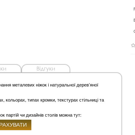
ки
Відгуки
нання металевих ніжок і натуральної дерев'яної
х, кольорах, типах кромки, текстурах стільниці та
к партій чи дизайнів столів можна тут:
РАХУВАТИ