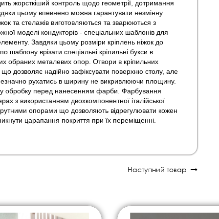
одить жорсткіший контроль щодо геометрії, дотримання
завдяки цьому впевнено можна гарантувати незмінну
 ніжок та стелажів виготовляються та зварюються з
ної моделі кондукторів - спеціальних шаблонів для
елементу. Завдяки цьому розміри кріплень ніжок до
по шаблону врізати спеціальні кріпильні букси в
яких обраних металевих опор. Отвори в кріпильних
, що дозволяє надійно зафіксувати поверхню столу, але
 незначно рухатись в ширину не викривлюючи площину.
ізну обробку перед нанесенням фарби. Фарбування
рах з використанням двохкомпонентної італійської
крутними опорами що дозволяють відрегулювати кожен
та уникнути царапання покриття при їх переміщенні.
Наступний товар