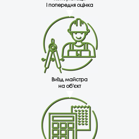
і попередня оцінка
Виїзд майстра
на об'єкт