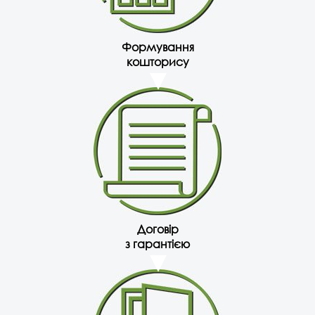
Формування
кошторису
Договір
з гарантією