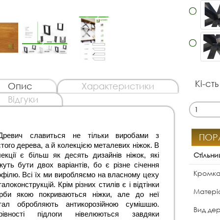
Кі-сть
Опис
Характеристики
Відгуки
ПОР
Древич славиться не тільки виробами з 
того дерева, а й колекцією металевих ніжок. В 
Стільни
екції є більш як десять дизайнів ніжок, які 
уть бути двох варіантів, бо є різне січення 
Кромк
філю. Всі їх ми виробляємо на власному цеху 
алоконструкцій. Крім різних стилів є і відтінки 
Матеріа
рби якою покриваються ніжки, але до неї 
тал обробляють антикорозійною сумішшю. 
Вид де
рівності підлоги нівелюються завдяки 