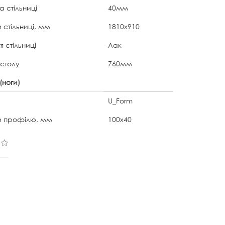
 стільниці
40мм
 стільниці, мм
1810x910
я стільниці
Лак
 столу
760мм
(ноги)
U_Form
и профілю, мм
100х40