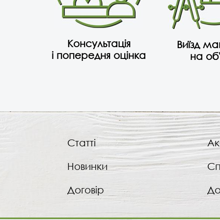
Консультація
Виїзд м
і попередня оцінка
на об
Статті
Ак
Новинки
Сп
Договір
До