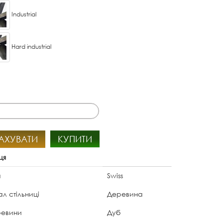
Industrial
Hard industrial
АХУВАТИ
КУПИТИ
ця
а
Swiss
л стільниці
Деревина
ревини
Дуб