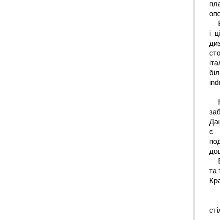
пл
опо
і 
ди
ст
іт
біл
ind
заб
Дан
є 
по
до
та 
Кра
сті