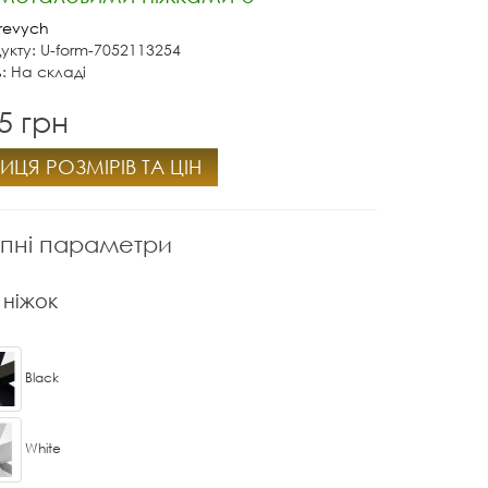
revych
укту: U-form-7052113254
ь: На складі
5 грн
ИЦЯ РОЗМІРІВ ТА ЦІН
пні параметри
 ніжок
Black
White