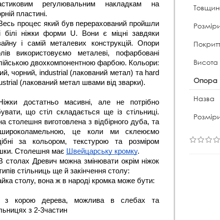
астиковим регулювальним накладкам на 
Товщина
рній пластині.
Весь процес який був перерахований пройшли 
Розміри
ці білі ніжки форми U. Вони є міцні завдяки 
Покритт
зайну і самій металевих конструкцій. Опори 
олів використовуємо металеві, пофарбовані 
Висота
алійською двохкомпонентною фарбою. Кольори: 
ий, чорний, industrial (лакований метал) та hard 
Опора 
ustrial (лакований метал швами від зварки). 
Назва
Ніжки достатньо масивні, але не потрібно 
увати, що стіл складається ще із стільниці. 
Розмір
а столешня виготовлена з відбірного дуба, та 
широколамельною, це коли ми склеюємо 
дібні за кольором, текстурою та розміром 
шки. Столешня має 
Швейцарську кромку
.
В столах Древич можна змінювати окрім ніжок 
типів стільниць ще й закінчення столу:
йка столу, вона ж в народі кромка може бути:
 з корою дерева, можлива в слебах та 
льницях з 2-3частин