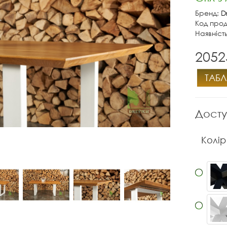
Бренд:
D
Код прод
Наявніст
2052
ТАБЛ
Досту
Колір