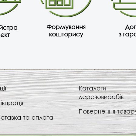
Формування
Дог
айстра
кошторису
з гар
'єкт
ції
Каталоги
деревовиробів
івпраця
Повернення товар
ставка та оплата