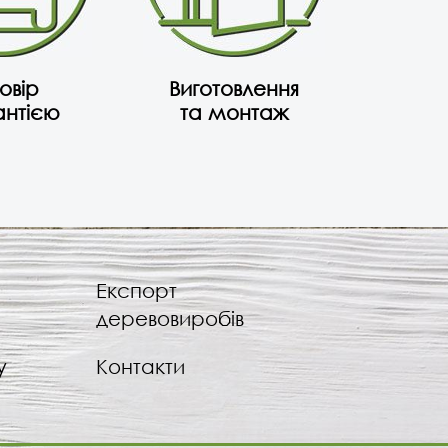
овір
Виготовлення
антією
та монтаж
Експорт
деревовиробів
у
Контакти