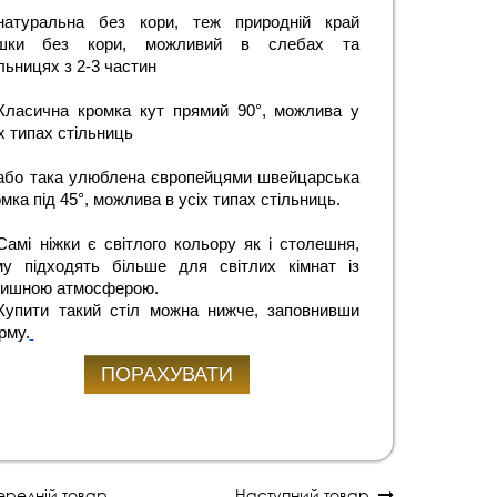
натуральна без кори, теж природній край 
шки без кори, можливий в слебах та 
льницях з 2-3 частин
Класична кромка кут прямий 90°, можлива у 
х типах стільниць 
або така улюблена європейцями швейцарська 
мка під 45°, можлива в усіх типах стільниць. 
Самі ніжки є світлого кольору як і столешня, 
му підходять більше для світлих кімнат із 
тишною атмосферою.
Купити такий стіл можна нижче, заповнивши 
рму.
ПОРАХУВАТИ
редній товар
Наступний товар