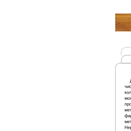
чис
кол
мож
про
мет
фа
ме
Не