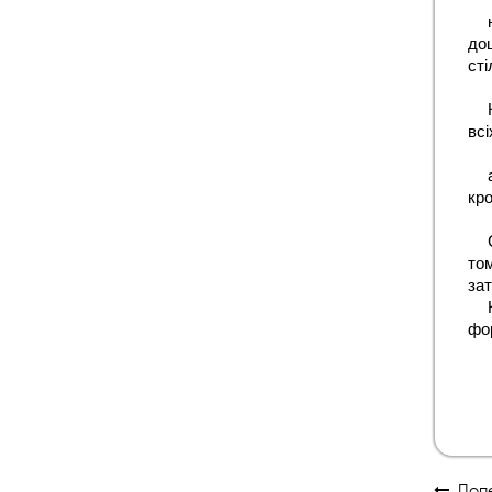
до
сті
всі
кро
то
за
фо
Попе