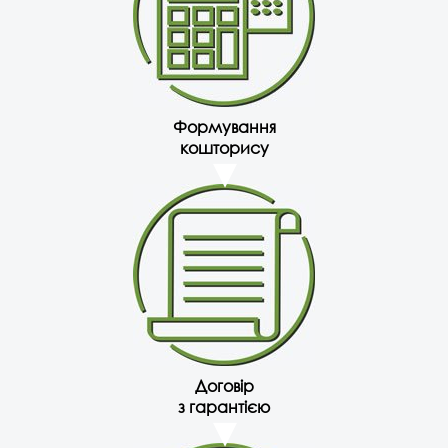
Формування
кошторису
Договір
з гарантією