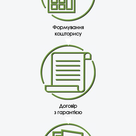
Формування
кошторису
Договір
з гарантією