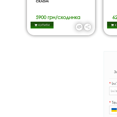
склом
5900 грн/сходинка
6
КУПИТИ
К
З
*
Ім'
*
Те