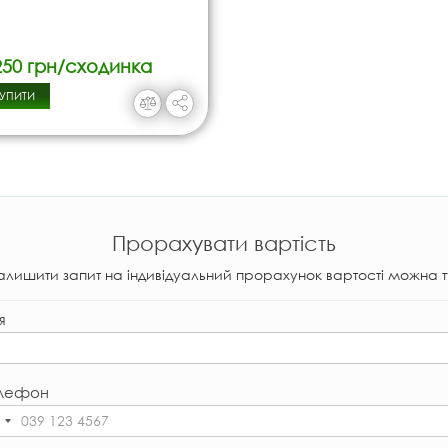
250 грн/сходинка
УПИТИ
Прорахувати вартість
алишити запит на індивідуальний прорахунок вартості можна т
я
лефон