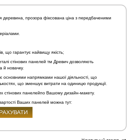
ня деревина, прозора фіксована ціна з передбаченими
еріалами.
в, що гарантує найвищу якість;
еталі стінових панелей тм Древич дозволяють
а й новачку.
в є основними напрямками нашої діяльності, що
ькос
т
ях, що зменшує витрати на одиницю продукції.
их стінових панелейпо Вашому дизайн-макету.
вартості Ваших панелей можна тут:
РАХУВАТИ
Наступний товар