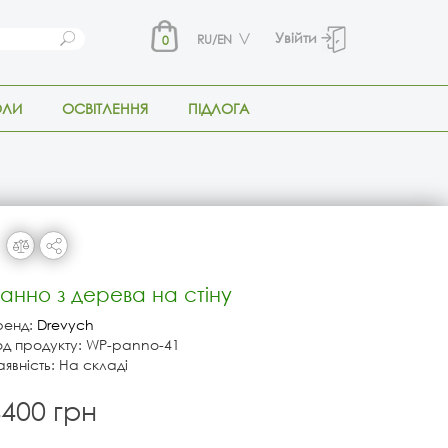
Увійти
RU/EN
0
ОЛИ
ОСВІТЛЕННЯ
ПІДЛОГА
анно з дерева на стіну
ренд:
Drevych
од продукту: WP-panno-41
аявність: На складі
400 грн