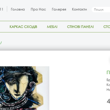
 11
Головна
Про Нас
Галерея
Контакти
КАРКАС СХОДІВ
МЕБЛІ
СТІНОВІ ПАНЕЛІ
СТ
П
Б
К
Н
4