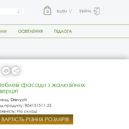
Увійти
RU/EN
0
ОЛИ
ОСВІТЛЕННЯ
ПІДЛОГА
еблеві фасади з жалюзійних
верцят
ренд:
Drevych
од продукту: 804151511-25
аявність: На складі
ВАРТІСТЬ РІЗНИХ РОЗМІРІВ