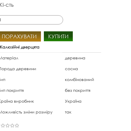
Кі-сть
ПОРАХУВАТИ
КУПИТИ
Жалюзійні дверцята
Матеріал
деревина
Порода деревини
сосна
Тип
комбінований
Тип покриття
без покриття
Країна виробник
Україна
Можливість зміни розміру
так