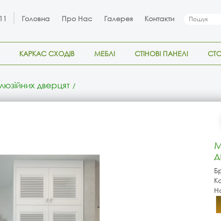
 11
Головна
Про Нас
Галерея
Контакти
КАРКАС СХОДІВ
МЕБЛІ
СТІНОВІ ПАНЕЛІ
СТ
юзійних дверцят
М
д
Б
К
Н