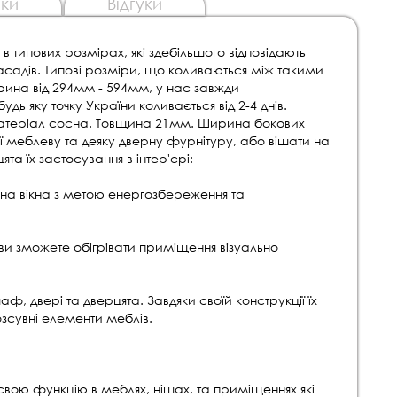
ки
Відгуки
 в типових розмірах, які здебільшого відповідають
адів. Типові розміри, що коливаються між такими
ина від 294мм - 594мм, у нас завжди
удь яку точку України коливається від 2-4 днів.
матеріал сосна. Товщина 21мм. Ширина бокових
ї меблеву та деяку дверну фурнітуру, або вішати на
та їх застосування в інтер'єрі:
і на вікна з метою енергозбереження та
и зможете обігрівати приміщення візуально
, двері та дверцята. Завдяки своїй конструкції їх
озсувні елементи меблів.
ою функцію в меблях, нішах, та приміщеннях які