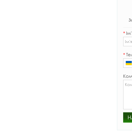
З
*
Ім'
*
Те
Ком
Н