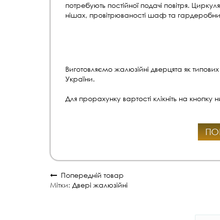
потребують постійної подачі повітря. Циркул
нішах, провітрюваності шаф та гардеробних
Виготовляємо жалюзійні дверцята як типових
України.
Для прорахунку вартості клікніть на кнопку 
ПО
Попередній товар
Мітки:
Двері жалюзійні