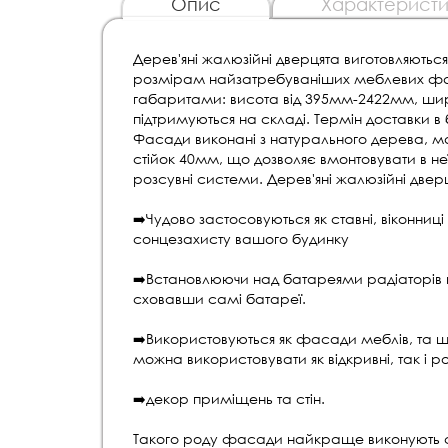
Опис
Характеристи
Дерев'яні жалюзійні дверцята виготовляються
розмірам найзатребуваніших меблевих фас
габаритами: висота від 395мм-2422мм, шир
підтримуються на складі. Термін доставки в б
Фасади виконані з натурального дерева, 
стійок 40мм, що дозволяє вмонтовувати в не
розсувні системи. Дерев'яні жалюзійні дверця
➡️Чудово застосовуються як ставні, віконниц
сонцезахисту вашого будинку
➡️Встановлюючи над батареями радіаторів в
сховавши самі батареї.
➡️Використовуються як фасади меблів, та шаф
можна використовувати як відкривні, так і р
➡️декор приміщень та стін.
Такого роду фасади найкраще виконують св