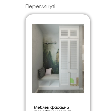
Переглянуті
Меблеві фасади з