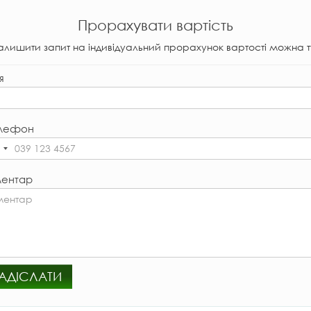
Прорахувати вартість
алишити запит на індивідуальний прорахунок вартості можна т
я
лефон
ентар
АДІСЛАТИ