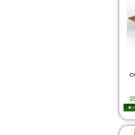
Ст
2
К