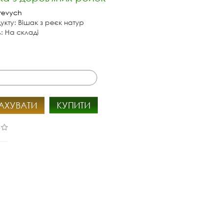
revych
укту: Вішак з реєк натур
ь: На складі
АХУВАТИ
КУПИТИ