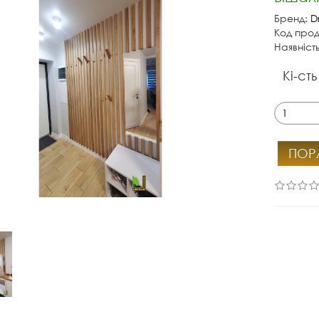
Бренд:
D
Код прод
Наявніст
Кі-сть
ПОР