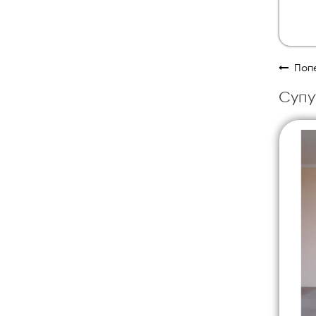
Попе
Супу