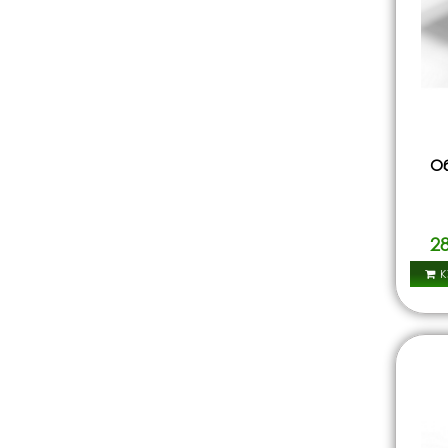
Об
2
К