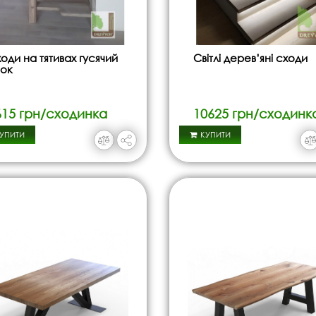
оди на тятивах гусячий
Світлі дерев’яні сходи
ок
615 грн/сходинка
10625 грн/сходинк
УПИТИ
КУПИТИ