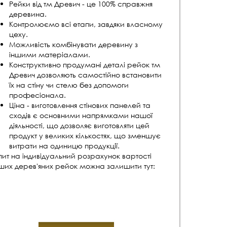
Рейки від тм Древич - це 100% справжня
деревина.
Контролюємо всі етапи, завдяки власному
цеху.
Можливість комбінувати деревину з
іншими матеріалами.
Конструктивно продумані деталі рейок тм
Древич дозволяють самостійно встановити
їх на стіну чи стелю без допомоги
професіонала.
Ціна - виготовлення стінових панелей та
сходів є основними напрямками нашої
діяльності, що дозволяє виготовляти цей
продукт у великих кількостях, що зменшує
витрати на одиницю продукції.
ит на індивідуальний розрахунок вартості
ших дерев'яних рейок можна залишити тут: