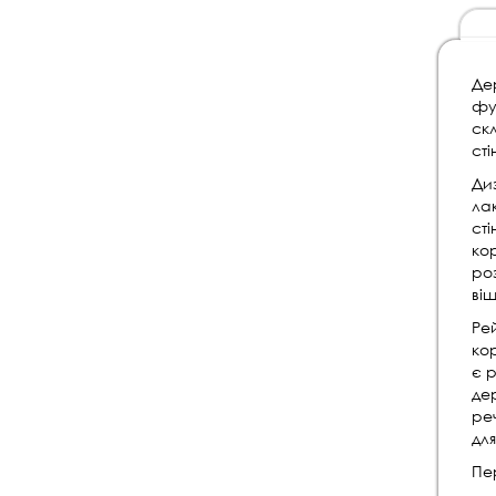
Дер
фу
скл
сті
Ди
лак
сті
ко
ро
ві
Ре
ко
є 
дер
реч
для
Пе