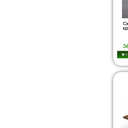
Сх
кр
3
К