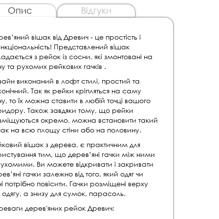
Опис
Відгуки
ев’яний вішак від Древич - це простість і
нкціональність! Представлений вішак
адається з рейок із сосни, які змонтовані на
ну та рухомих рейкових гачків .
зайн виконаний в лофт стилі, простий та
онічний. Так як рейки кріпляться на саму
ну, то їх можна ставити в любій точці вашого
ридору. Також завдяки тому, що рейки
зміщуються окремо, можна встановити такий
шак на всю площу стіни або на половину.
йковий вішак з дерева, є практичним для
ристування тим, що дерев’яні гачки між ними
рухомими. Ви можете відкривати і закривати
ев’яні гачки залежно від того, який одяг чи
і потрібно повісити. Гачки розміщені верху
 одягу, а знизу для сумок, парасоль.
реваги дерев'яних рейок Древич: