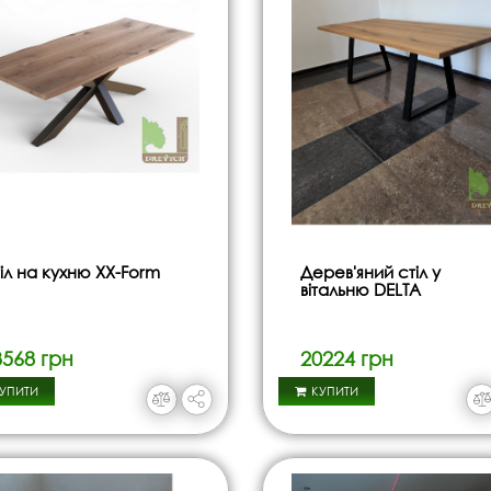
іл на кухню XX-Form
Дерев'яний стіл у
вітальню DELTA
3568 грн
20224 грн
УПИТИ
КУПИТИ