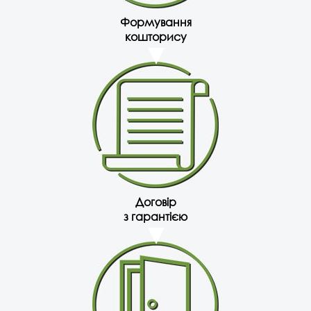
Формування
кошторису
Договір
з гарантією