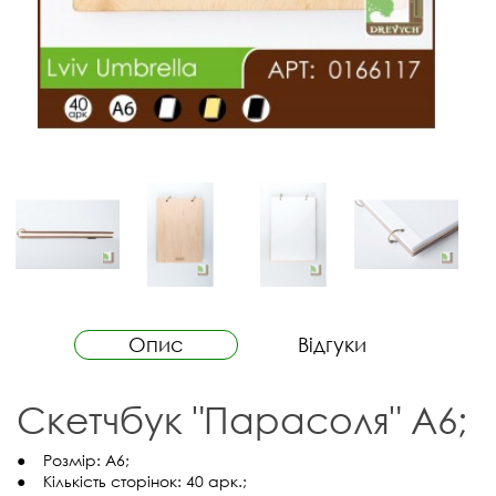
Опис
Відгуки
Скетчбук "Парасоля" А6;
● Розмір: А6;
● Кількість сторінок: 40 арк.;