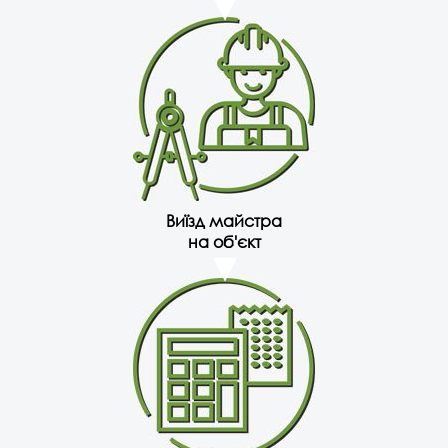
Виїзд майстра
на об'єкт