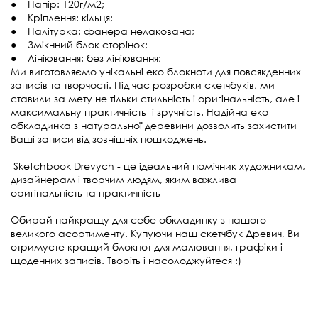
● Папір: 120г/м2;
● Кріплення: кільця;
● Палітурка: фанера нелакована;
● Змікнний блок сторінок;
● Лініювання: без лініювання;
Ми виготовляємо унікальні еко блокноти для повсякденних
записів та творчості. Під час розробки скетчбуків, ми
ставили за мету не тільки стильність і оригінальність, але і
максимальну практичність і зручність. Надійна еко
обкладинка з натуральної деревини дозволить захистити
Ваші записи від зовнішніх пошкоджень.
Sketchbook Drevych - це ідеальний помічник художникам,
дизайнерам і творчим людям, яким важлива
оригінальність та практичність
Обирай найкращу для себе обкладинку з нашого
великого асортименту. Купуючи наш скетчбук Древич, Ви
отримуєте кращий блокнот для малювання, графіки і
щоденних записів. Творіть і насолоджуйтеся :)