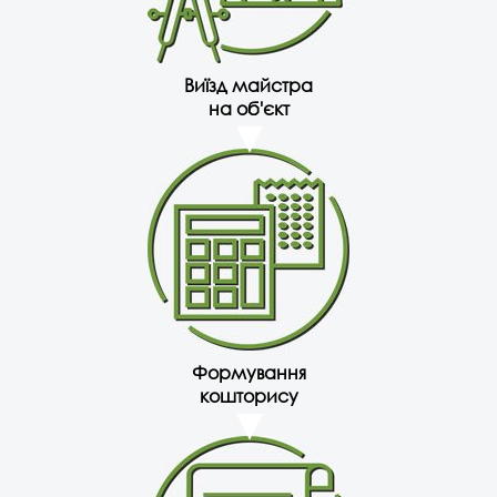
Виїзд майстра
на об'єкт
Формування
кошторису