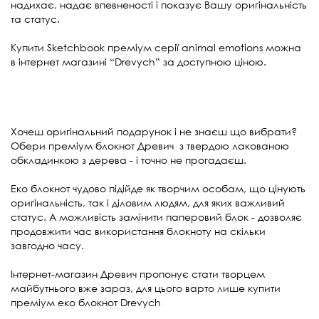
надихає, надає впевненості і показує Вашу оригінальність
та статус.
Купити Sketchbook преміум серії animal emotions можна
в інтернет магазині “Drevych” за доступною ціною.
Хочеш оригінальний подарунок і не знаєш що вибрати?
Обери преміум блокнот Древич
з твердою лакованою
обкладинкою з дерева - і точно не прогадаєш.
Еко блокнот чудово підійде як творчим особам, що цінують
оригінальність, так і діловим людям, для яких важливий
статус. А можливість замінити паперовий блок - дозволяє
продовжити час використання блокноту на скільки
завгодно часу.
Інтернет-магазин Древич пропонує стати творцем
майбутнього вже зараз, для цього варто лише купити
преміум еко блокнот Drevych