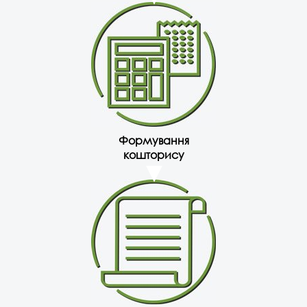
Формування
кошторису