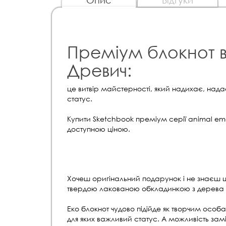
Опис
Відгуки
Преміум блокнот ві
Древич:
це витвір майстерності, який надихає, надає
статус.
Купити Sketchbook преміум серії animal emo
доступною ціною.
Хочеш оригінальний подарунок і не знаєш
твердою лакованою обкладинкою з дерева -
Еко блокнот чудово підійде як творчим особа
для яких важливий статус. А можливість зам