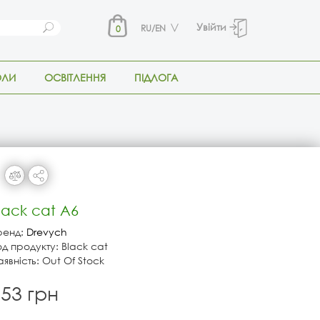
Увійти
RU/EN
0
ОЛИ
ОСВІТЛЕННЯ
ПІДЛОГА
lack cat А6
ренд:
Drevych
од продукту: Black cat
явність: Out Of Stock
53 грн