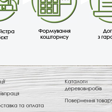
Формування
Дог
айстра
кошторису
з гар
'єкт
ції
Каталоги
деревовиробів
івпраця
Повернення товар
ставка та оплата