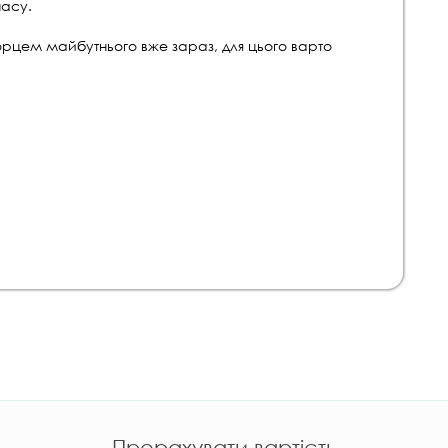
часу.
орцем майбутнього вже зараз, для цього варто
Прорахувати вартість