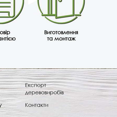
овір
Виготовлення
антією
та монтаж
Експорт
деревовиробів
у
Контакти