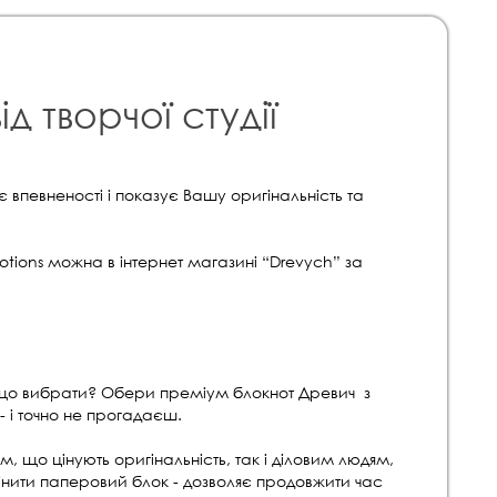
д творчої студії
 впевненості і показує Вашу оригінальність та
tions можна в інтернет магазині “Drevych” за
 що вибрати? Обери преміум блокнот Древич
з
 і точно не прогадаєш.
м, що цінують оригінальність, так і діловим людям,
інити паперовий блок - дозволяє продовжити час