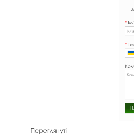
З
*
Ім'
*
Те
Ком
Н
Переглянуті