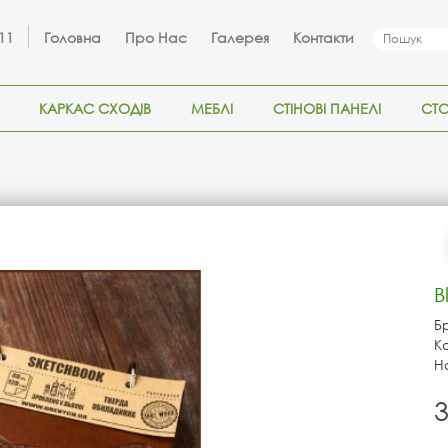
 11
Головна
Про Нас
Галерея
Контакти
КАРКАС СХОДІВ
МЕБЛІ
СТІНОВІ ПАНЕЛІ
СТ
B
Б
К
На
3