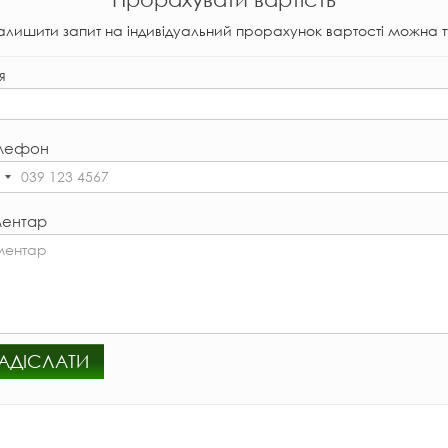
алишити запит на індивідуальний прорахунок вартості можна т
я
лефон
ентар
АДІСЛАТИ