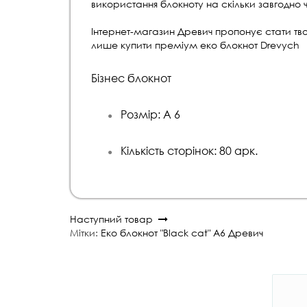
використання блокноту на скільки завгодно 
Інтернет-магазин Древич пропонує стати тв
лише купити преміум еко блокнот Drevych
Бізнес блокнот
Розмір: А 6
●
Кількість сторінок:
8
0 арк.
●
Наступний товар
Мітки:
Еко блокнот "Black cat" А6 Древич