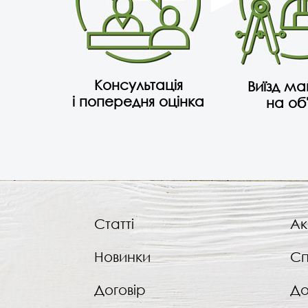
Консультація
Виїзд м
і попередня оцінка
на об
Статті
Ак
Новинки
Сп
Договір
До