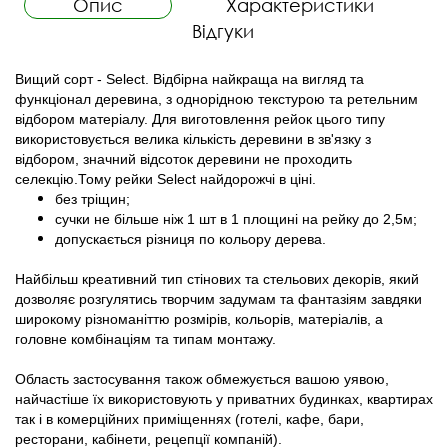
Опис
Характеристики
Відгуки
Вищий сорт - Select. Відбірна найкраща на вигляд та
функціонал деревина, з однорідною текстурою та ретельним
відбором матеріалу. Для виготовлення рейок цього типу
використовується велика кількість деревини в зв'язку з
відбором, значний відсоток деревини не проходить
селекцію.Тому рейки Select найдорожчі в ціні.
без тріщин;
сучки не більше ніж 1 шт в 1 площині на рейку до 2,5м;
допускається різниця по кольору дерева.
Найбільш креативний тип стінових та стельових декорів, який
дозволяє розгулятись творчим задумам та фантазіям завдяки
широкому різноманіттю розмірів, кольорів, матеріалів, а
головне комбінаціям та типам монтажу.
Область застосування також обмежується вашою уявою,
найчастіше їх використовують у приватних будинках, квартирах
так і в комерційних приміщеннях (готелі, кафе, бари,
ресторани, кабінети, рецепції компаній).