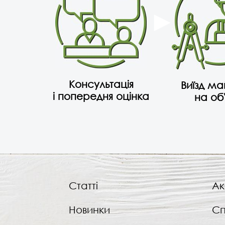
Консультація
Виїзд м
і попередня оцінка
на об
Статті
Ак
Новинки
Сп