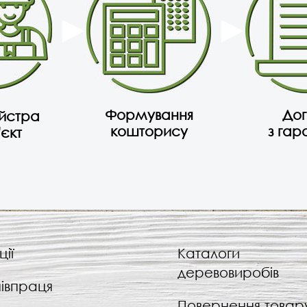
Формування
Дог
айстра
кошторису
з гар
'єкт
ції
Каталоги
деревовиробів
івпраця
Повернення товар