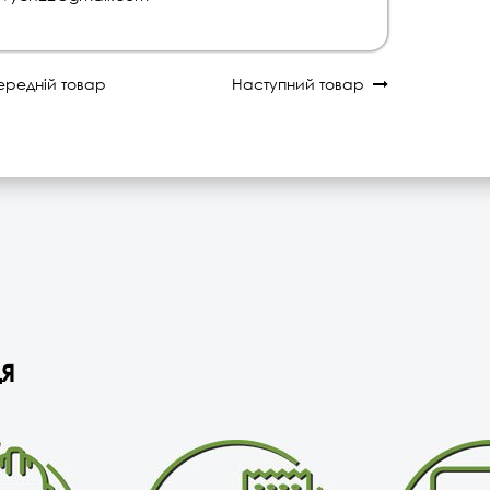
редній товар
Наступний товар
я