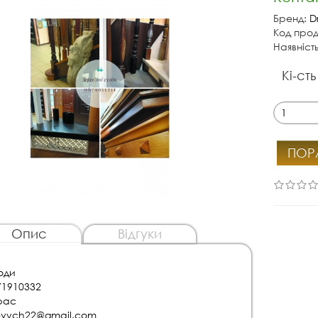
Бренд:
D
Код прод
Наявніст
Кі-сть
ПОР
Опис
Відгуки
оди
71910332
рас
evych22@gmail.com