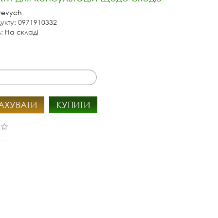
revych
укту: 0971910332
ь: На складі
АХУВАТИ
КУПИТИ