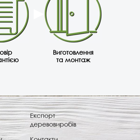
овір
Виготовлення
антією
та монтаж
Експорт
деревовиробів
у
Контакти