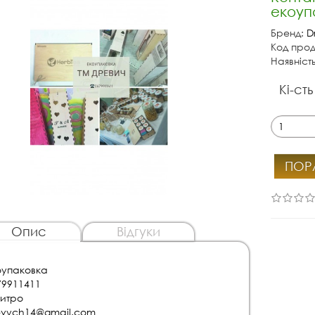
екоуп
Бренд:
D
Код прод
Наявніст
Кі-сть
ПОР
Опис
Відгуки
оупаковка
79911411
итро
evych14@gmail.com