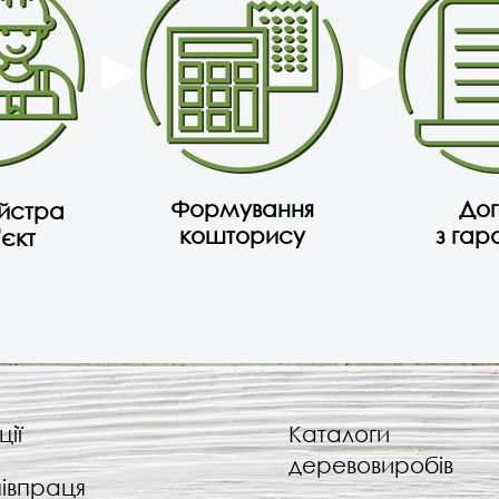
Формування
Дог
айстра
кошторису
з гар
'єкт
ції
Каталоги
деревовиробів
івпраця