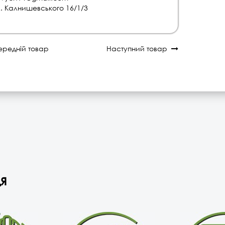
л. Калнишевського 16/1/3
редній товар
Наступний товар
я