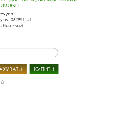
аковки
revych
укту: 0679911411
ь: На складі
АХУВАТИ
КУПИТИ