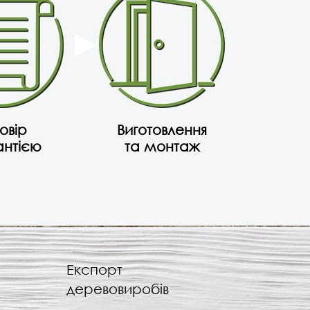
овір
Виготовлення
антією
та монтаж
Експорт
деревовиробів