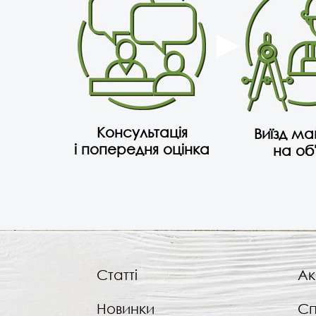
Консультація
Виїзд м
і попередня оцінка
на об
Статті
Ак
Новинки
Сп