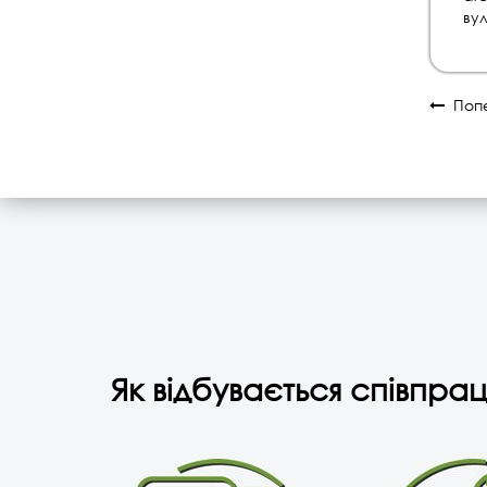
ву
Попе
Як відбувається співпрац